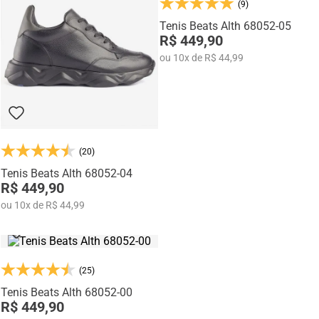
trabalho, passeios, viagens e momentos de lazer, oferecendo conforto
(9)
prolongado e ótimo ajuste aos pés.
Tenis Beats Alth 68052-05
Fabricados pela
Rafarillo Calçados
, empresa com mais de
35 anos de
R$ 449,90
tradição no polo calçadista de Franca
, os tênis da linha Alth unem
ou
10
x
de
R$ 44,99
inovação, qualidade e estilo em cada detalhe.
(20)
Tenis Beats Alth 68052-04
R$ 449,90
ou
10
x
de
R$ 44,99
(25)
Tenis Beats Alth 68052-00
R$ 449,90