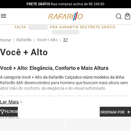
FRETE GRÁTIS
Nas compras acima de R$ 349,90
FALTA
PRA GARANTIR SEU FRETE GRÁTIS.
Rafarillo
Você + Alto
37
Você + Alto
Você + Alto: Elegância, Conforto e Mais Altura
A categoria Você + Alto da Rafarillo Calçados reúne modelos da linha
Rafarillo Alth desenvolvidos para homens que buscam mais altura sem
abrir mão do conforto, da elegância e do visual sofisticado.
Os calçados contam com elevação interna de até 7 cm, proporcionando
Ler Mais
aumento de altura de forma discreta e natural. Produzidos em couro
legítimo e com acabamento premium, os modelos oferecem excelente
FILTROS
ORDENAR POR
conforto para uso diário, além de design moderno para ocasiões sociais,
profissionais e casuais.
114
Na categoria Você + Alto, você encontra sapatos sociais, casuais,