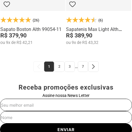
(26)
(6)
Sapato Boston Alth 99054-11
Sapatenis Max Light Alth
R$ 379,90
3751-01
R$ 389,90
ou
9
x
de
R$ 42,21
ou
9
x
de
R$ 43,32
…
1
2
3
7
Receba promoções exclusivas
Assine nossa News Letter
E-mail
Nome
ENVIAR