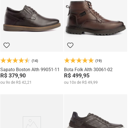
mocassins e sapatênis com tecnologia de elevação interna,
desenvolvidos para garantir mais confiança, postura e estilo em
qualquer momento do dia.
(14)
(19)
Sapato Boston Alth 99051-11
Bota Folk Alth 30061-02
R$ 379,90
R$ 499,95
ou
9
x
de
R$ 42,21
ou
10
x
de
R$ 49,99