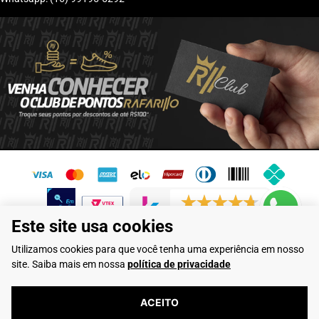
6245 avaliações reais
Este site usa cookies
Flamarian Comércio de Calçados LTDA - CNPJ: 10.913.950/0001-60 -
Utilizamos cookies para que você tenha uma experiência em nosso
Rua Evangelista de Lima, 710 - Franca/SP
site. Saiba mais em nossa
política de privacidade
Rafarillo Industria de Calçados LTDA - CNPJ: 65.573.776/0001-46 - Rua
Coronel Tamarindo, 2435 - Franca/SP
ACEITO
Criado por
Wanderson
| Tecnologia
Vtex