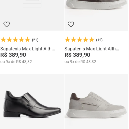
(21)
(12)
Sapatenis Max Light Alth
Sapatenis Max Light Alth
3752-04
R$ 389,90
3752-01
R$ 389,90
ou
9
x
de
R$ 43,32
ou
9
x
de
R$ 43,32