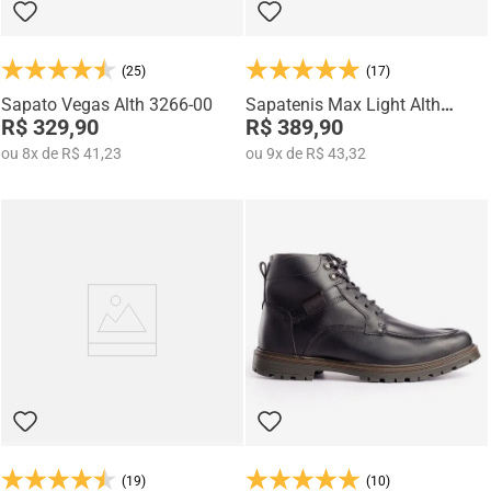
(25)
(17)
Sapato Vegas Alth 3266-00
Sapatenis Max Light Alth
R$ 329,90
3751-03
R$ 389,90
ou
8
x
de
R$ 41,23
ou
9
x
de
R$ 43,32
(19)
(10)