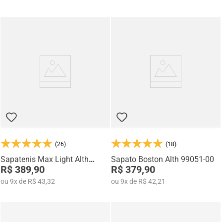
(26)
(18)
Sapatenis Max Light Alth
Sapato Boston Alth 99051-00
3752-03
R$ 389,90
R$ 379,90
ou
9
x
de
R$ 43,32
ou
9
x
de
R$ 42,21