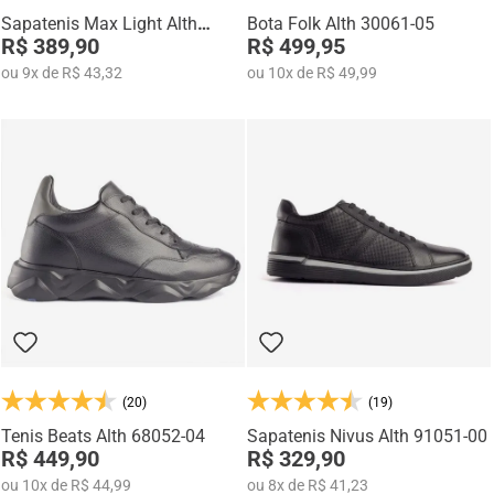
Sapatenis Max Light Alth
Bota Folk Alth 30061-05
3752-05
R$ 389,90
R$ 499,95
ou
9
x
de
R$ 43,32
ou
10
x
de
R$ 49,99
(20)
(19)
Tenis Beats Alth 68052-04
Sapatenis Nivus Alth 91051-00
R$ 449,90
R$ 329,90
ou
10
x
de
R$ 44,99
ou
8
x
de
R$ 41,23