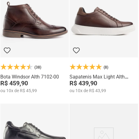
(38)
(8)
Bota Windsor Alth 7102-00
Sapatenis Max Light Alth
R$ 459,90
3753-01
R$ 439,90
ou
10
x
de
R$ 45,99
ou
10
x
de
R$ 43,99