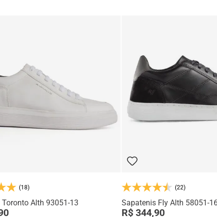
(18)
(22)
 Toronto Alth 93051-13
Sapatenis Fly Alth 58051-1
90
R$ 344,90