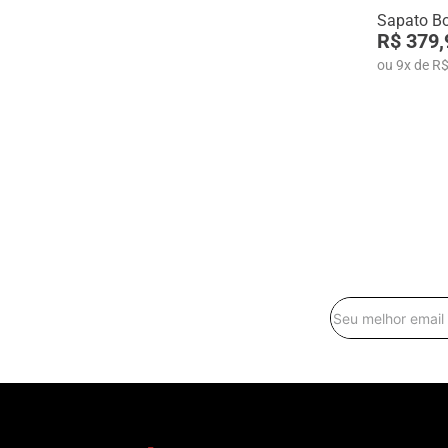
Sapato Bo
R$ 379,
ou
9
x
de
R$