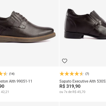
(14)
(7)
ston Alth 99051-11
Sapato Executive Alth 5305
90
R$ 319,90
 42,21
ou
7
x
de
R$ 45,70