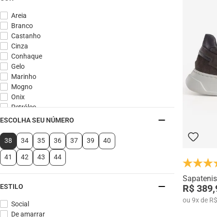
Areia
Branco
Castanho
Cinza
Conhaque
Gelo
Marinho
Mogno
Onix
Petróleo
Preto
ESCOLHA SEU NÚMERO
Tabaco
Whisky
38
34
35
36
37
39
40
41
42
43
44
Sapatenis
R$ 389,
ESTILO
ou
9
x
de
R$
Social
De amarrar