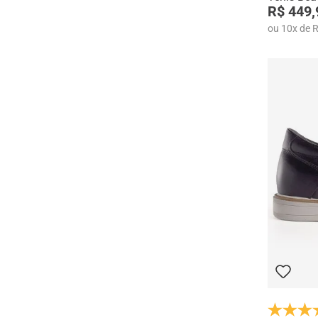
R$ 449,
ou
10
x
de
R