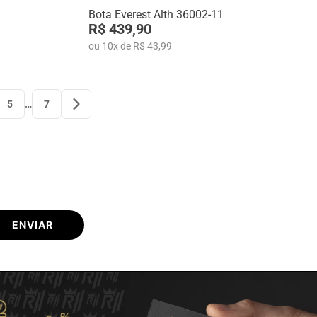
Bota Everest Alth 36002-11
R$ 439,90
ou
10
x
de
R$ 43,99
5
…
7
ENVIAR