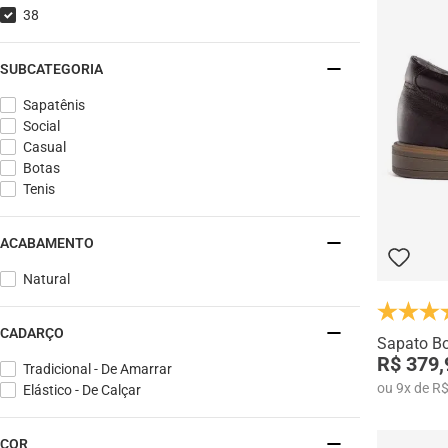
38
SUBCATEGORIA
Sapatênis
Social
Casual
Botas
Tenis
ACABAMENTO
Natural
CADARÇO
Sapato Bo
R$ 379,
Tradicional - De Amarrar
ou
9
x
de
R$
Elástico - De Calçar
COR