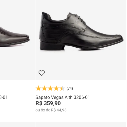
(74)
3-01
Sapato Vegas Alth 3206-01
R$ 359,90
ou
8
x
de
R$ 44,98