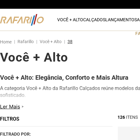
VOCÊ + ALTO
CALÇADOS
LANÇAMENTOS
A
F
Rafarillo
Você + Alto
38
Você + Alto
Você + Alto: Elegância, Conforto e Mais Altura
A categoria Você + Alto da Rafarillo Calçados reúne modelos d
sofisticado.
Os calçados contam com elevação interna de até 7 cm, proporc
Ler Mais
modelos oferecem excelente conforto para uso diário, além de d
126
FILTROS
Na categoria Você + Alto, você encontra sapatos sociais, casua
qualquer momento do dia.
FILTRADO POR: