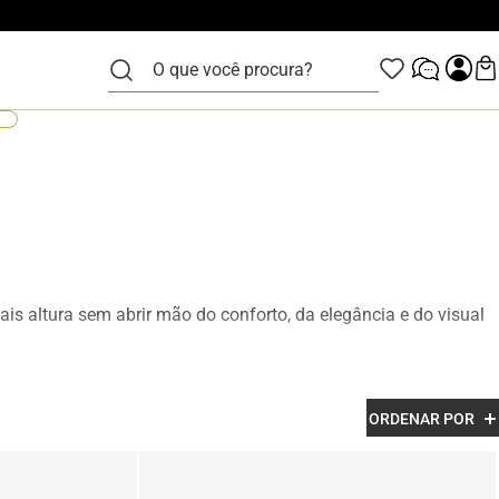
O que você procura?
is altura sem abrir mão do conforto, da elegância e do visual
zidos em couro legítimo e com acabamento premium, os
ORDENAR POR
esenvolvidos para garantir mais confiança, postura e estilo em