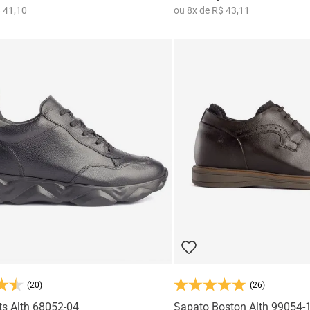
 41,10
ou
8
x
de
R$ 43,11
(20)
(26)
ts Alth 68052-04
Sapato Boston Alth 99054-