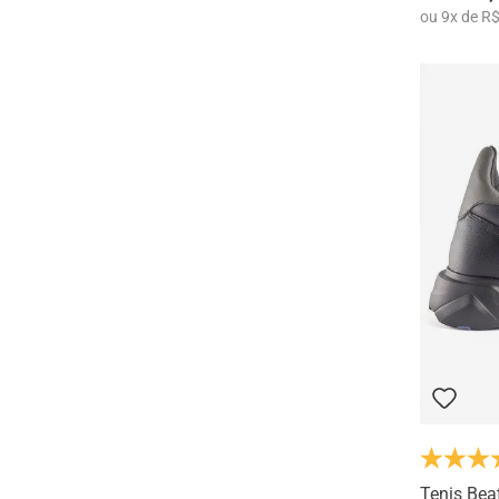
ou
9
x
de
R$
Tenis Bea