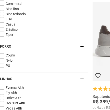
Com metal
Bico fino
Bico redondo
Liso
Casual
Elástico
Ziper
FORRO
Couro
Nylon
PU
LINHAS
Everest Alth
Fly Alth
Sapatenis
Office Alth
R$ 389,
Sky Surf Alth
ou
9
x
de
R$
Vegas Alth