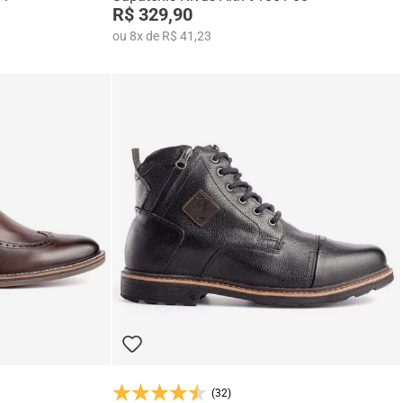
R$ 329,90
ou
8
x
de
R$ 41,23
(32)