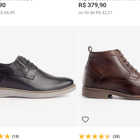
90
R$ 379,90
$ 44,99
ou
9
x
de
R$ 42,21
(18)
(38)