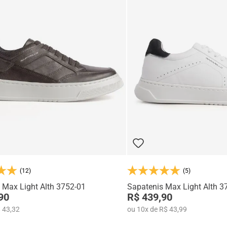
(12)
(5)
 Max Light Alth 3752-01
Sapatenis Max Light Alth 3
90
R$ 439,90
 43,32
ou
10
x
de
R$ 43,99