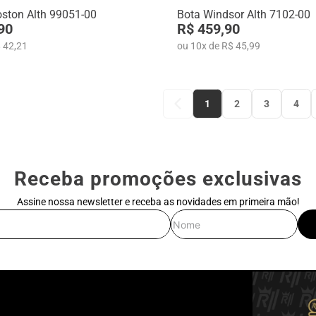
ston Alth 99051-00
Bota Windsor Alth 7102-00
90
R$ 459,90
 42,21
ou
10
x
de
R$ 45,99
1
2
3
4
Receba promoções exclusivas
Assine nossa newsletter e receba as novidades em primeira mão!
E-mail
Nome