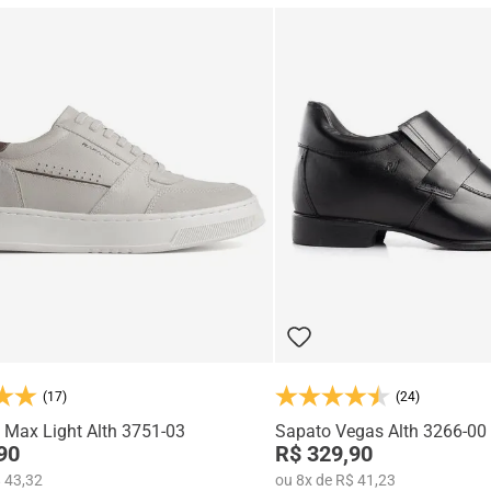
(17)
(24)
 Max Light Alth 3751-03
Sapato Vegas Alth 3266-00
90
R$ 329,90
 43,32
ou
8
x
de
R$ 41,23