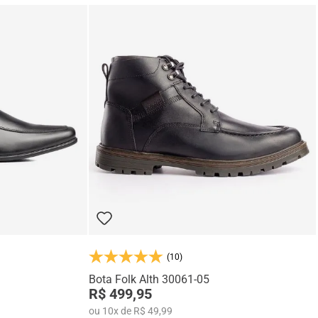
(10)
Bota Folk Alth 30061-05
R$ 499,95
ou
10
x
de
R$ 49,99