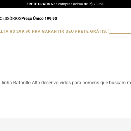
FRETE GRÁTIS
Nas compras acima de R$ 299,90
CESSÓRIOS
Preço Único 199,90
ALTA
R$ 299,90
PRA GARANTIR SEU FRETE GRÁTIS.
0
%
a linha Rafarillo Alth desenvolvidos para homens que buscam ma
ionando aumento de altura de forma discreta e natural. Produ
esign moderno para ocasiões sociais, profissionais e casuais.
is, mocassins e sapatênis com tecnologia de elevação interna, d