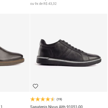
ou
9
x
de
R$ 43,32
(19)
11
Sapatenis Nivus Alth 91051-00