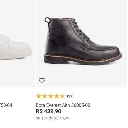
(29)
753-04
Bota Everest Alth 36005-00
R$ 439,90
ou
10
x
de
R$ 43,99