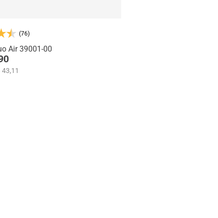
(76)
o Air 39001-00
90
 43,11