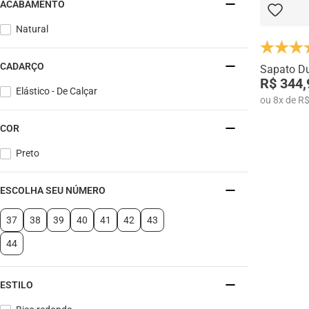
ACABAMENTO
Natural
CADARÇO
Sapato Du
R$ 344,
Elástico - De Calçar
ou
8
x
de
R$
COR
Preto
ESCOLHA SEU NÚMERO
37
38
39
40
41
42
43
44
ESTILO