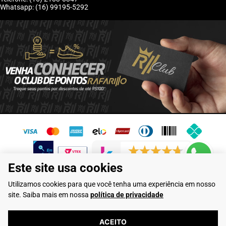
Whatsapp: (16) 99195-5292
6246 avaliações reais
Este site usa cookies
Flamarian Comércio de Calçados LTDA - CNPJ: 10.913.950/0001-60 -
Utilizamos cookies para que você tenha uma experiência em nosso
Rua Evangelista de Lima, 710 - Franca/SP
site. Saiba mais em nossa
política de privacidade
Rafarillo Industria de Calçados LTDA - CNPJ: 65.573.776/0001-46 - Rua
Coronel Tamarindo, 2435 - Franca/SP
ACEITO