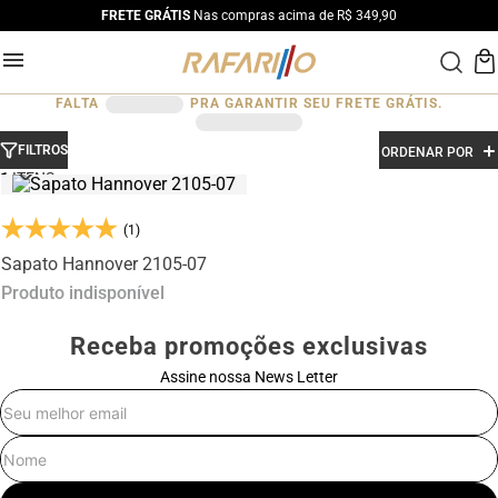
FRETE GRÁTIS
Nas compras acima de R$ 349,90
FALTA
PRA GARANTIR SEU FRETE GRÁTIS.
FILTROS
ORDENAR POR
1
(1)
Sapato Hannover 2105-07
Produto indisponível
Receba promoções exclusivas
Assine nossa News Letter
E-mail
Nome