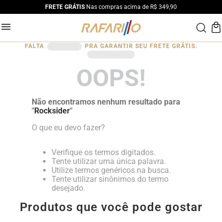
FRETE GRÁTIS
Nas compras acima de R$ 349,90
FALTA
PRA GARANTIR SEU FRETE GRÁTIS.
OOPS!
Não encontramos nenhum resultado para
"
Rocksider
"
O que eu devo fazer?
Verifique os termos digitados.
Tente utilizar uma única palavra.
Utilize termos genéricos na busca.
Tente utilizar sinônimos do termo
desejado.
Produtos que você pode gostar