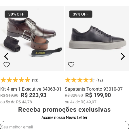
30%
OFF
39%
OFF
(13)
(12)
Kit 4 em 1 Executive 34063-01
Sapatenis Toronto 93010-07
R$ 223,93
R$ 199,90
R$ 319,90
R$ 329,90
ou
5
x
de
R$ 44,78
ou
4
x
de
R$ 49,97
Receba promoções exclusivas
Assine nossa News Letter
E-mail