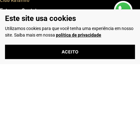
Club Rafarillo
Entre em Contato
Este site usa cookies
Telefone: (16) 2103-0347
Whatsapp: (16) 99195-5292
Utilizamos cookies para que você tenha uma experiência em nosso
site. Saiba mais em nossa
política de privacidade
ACEITO
6239 avaliações reais
Flamarian Comércio de Calçados LTDA - CNPJ: 10.913.950/0001-60 -