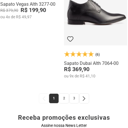
Sapato Vegas Alth 3277-00
R$ 199,90
R$ 379,90
ou
4
x
de
R$ 49,97
(6)
Sapato Dubai Alth 7064-00
R$ 369,90
ou
9
x
de
R$ 41,10
1
2
3
Receba promoções exclusivas
Assine nossa News Letter