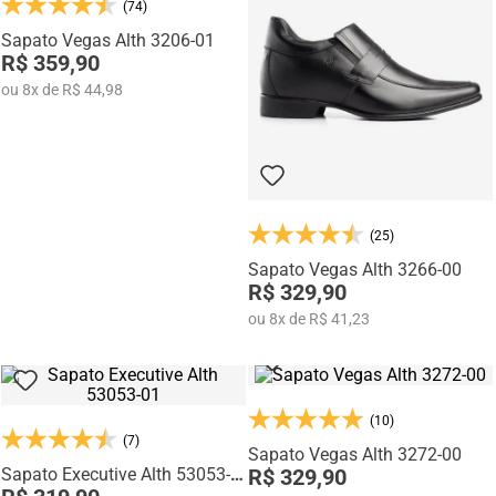
corporativos, eventos sociais, reuniões e ocasiões especiais.
(74)
Fabricados pela
Rafarillo Calçados
, marca com mais de
35 anos de
Sapato Vegas Alth 3206-01
tradição em Franca
, os sapatos sociais da linha Alth unem tecnologia,
R$ 359,90
qualidade e design para homens que valorizam presença, confiança e
ou
8
x
de
R$ 44,98
estilo.
(25)
Sapato Vegas Alth 3266-00
R$ 329,90
ou
8
x
de
R$ 41,23
(10)
(7)
Sapato Vegas Alth 3272-00
Sapato Executive Alth 53053-
R$ 329,90
01