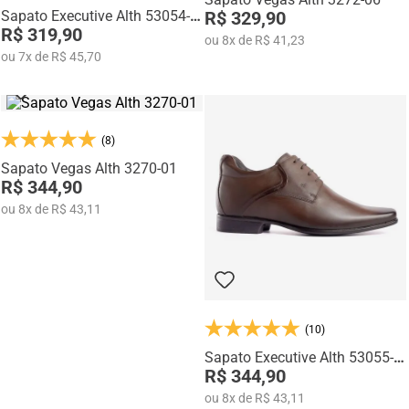
Sapato Executive Alth 53054-
R$ 329,90
01
R$ 319,90
ou
8
x
de
R$ 41,23
ou
7
x
de
R$ 45,70
(8)
Sapato Vegas Alth 3270-01
R$ 344,90
ou
8
x
de
R$ 43,11
(10)
Sapato Executive Alth 53055-
02
R$ 344,90
ou
8
x
de
R$ 43,11