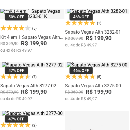
50%
OFF
46%
OFF
(1)
(5)
Sapato Vegas Alth 3282-01
Kit 4 em 1 Sapato Vegas Alth
R$ 199,90
R$ 369,90
3283-01K
R$ 199,90
R$ 399,90
ou
4
x
de
R$ 49,97
ou
4
x
de
R$ 49,97
47%
OFF
46%
OFF
(7)
(5)
Sapato Vegas Alth 3277-02
Sapato Vegas Alth 3275-00
R$ 199,90
R$ 199,90
R$ 379,90
R$ 369,90
ou
4
x
de
R$ 49,97
ou
4
x
de
R$ 49,97
47%
OFF
(2)