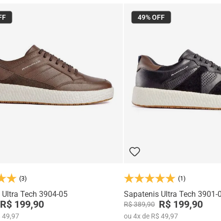
FF
49%
OFF
(3)
(1)
 Ultra Tech 3904-05
Sapatenis Ultra Tech 3901-
R$ 199,90
R$ 199,90
R$ 389,90
 49,97
ou
4
x
de
R$ 49,97