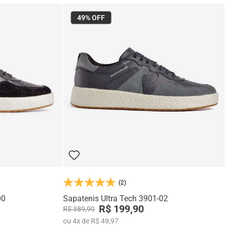
49%
OFF
(2)
00
Sapatenis Ultra Tech 3901-02
R$ 199,90
R$ 389,90
ou
4
x
de
R$ 49,97