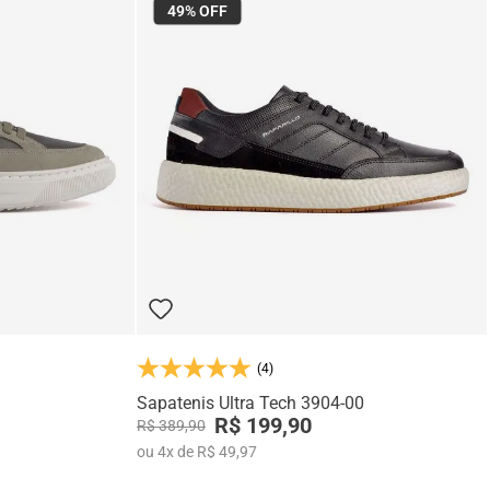
49%
OFF
(4)
Sapatenis Ultra Tech 3904-00
R$ 199,90
R$ 389,90
ou
4
x
de
R$ 49,97