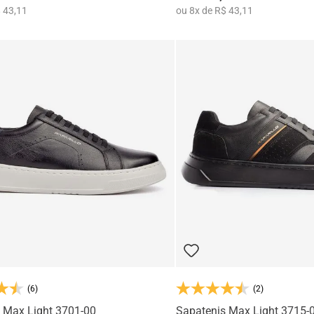
 43,11
ou
8
x
de
R$ 43,11
(6)
(2)
 Max Light 3701-00
Sapatenis Max Light 3715-