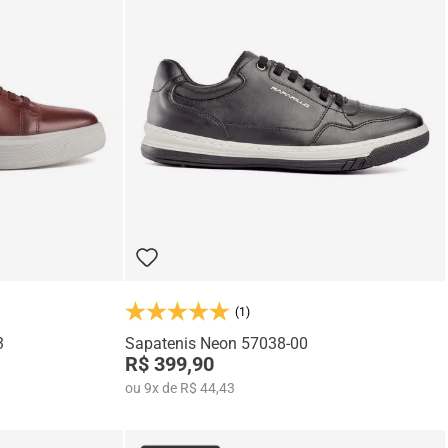
(1)
3
Sapatenis Neon 57038-00
R$ 399,90
ou
9
x
de
R$ 44,43