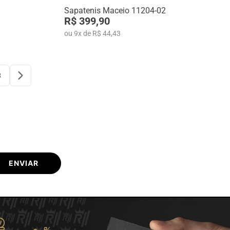
Sapatenis Maceio 11204-02
R$ 399,90
ou
9
x
de
R$ 44,43
3
ENVIAR