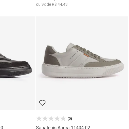
ou
9
x
de
R$ 44,43
(0)
00
Sapatenis Angra 11404-02