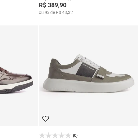
R$ 389,90
ou
9
x
de
R$ 43,32
(0)