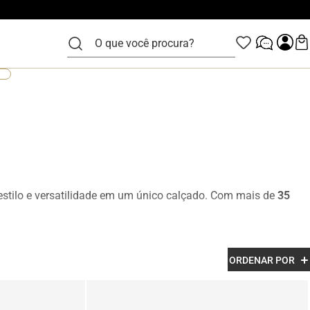
O que você procura?
tilo e versatilidade em um único calçado. Com mais de
35
so diário, trabalho, viagens e momentos casuais. São calçados
ORDENAR POR
modelos também podem se conectar à linha
Rafarillo Alth
,