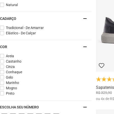
Natural
CADARÇO
Tradicional - De Amarrar
Elástico - De Calçar
COR
Areia
Castanho
Cinza
Conhaque
Gelo
Marinho
Sapatenis
Mogno
R$ 329,90
Preto
ou
4
x
de
R$
ESCOLHA SEU NÚMERO