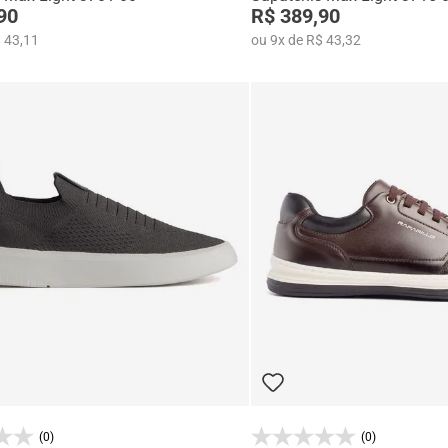
90
R$ 389,90
 43,11
ou
9
x
de
R$ 43,32
(0)
(0)