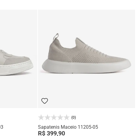
(0)
03
Sapatenis Maceio 11205-05
R$ 399,90