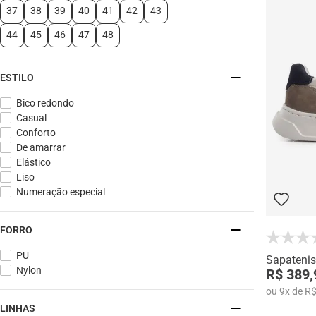
37
38
39
40
41
42
43
44
45
46
47
48
ESTILO
Bico redondo
Casual
Conforto
De amarrar
Elástico
Liso
Numeração especial
FORRO
PU
Sapatenis
Nylon
R$ 389,
ou
9
x
de
R$
LINHAS