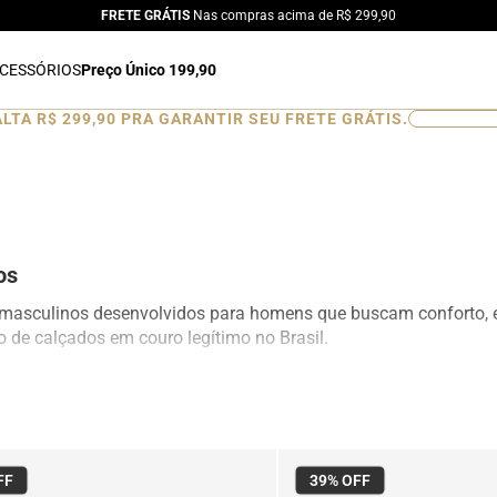
FRETE GRÁTIS
Nas compras acima de R$ 299,90
CESSÓRIOS
Preço Único 199,90
ALTA
R$ 299,90
PRA GARANTIR SEU FRETE GRÁTIS.
0
%
os
asculinos desenvolvidos para homens que buscam conforto, es
o de calçados em couro legítimo no Brasil.
isticado e materiais de alta qualidade, sendo ideais para o u
de roupa.
 durabilidade, respirabilidade e conforto prolongado. Alguns 
a mais altura com naturalidade.
FF
39%
OFF