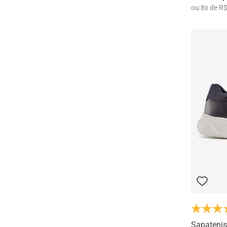
ou
8
x
de
R$
Sapatenis