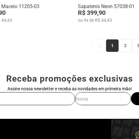
s Maceio 11205-03
Sapatenis Neon 57038-01
90
R$ 399,90
 44,43
ou
9
x
de
R$ 44,43
1
2
Receba promoções exclusivas
Assine nossa newsletter e receba as novidades em primeira mão!
E-mail
Nome