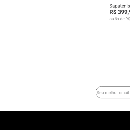
Sapateni
R$ 399,
ou
9
x
de
R$