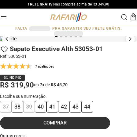
FRETE GRÁTIS
Nas compras acima de R$ 349,90
FALTA
PRA GARANTIR SEU FRETE GRÁTIS.
Sapato Executive Alth 53053-01
Ref
:
53053-01
7 avaliações
5% NO PIX
R$ 319,90
ou
7
x
de
R$ 45,70
37
38
39
40
41
42
43
44
COMPRAR