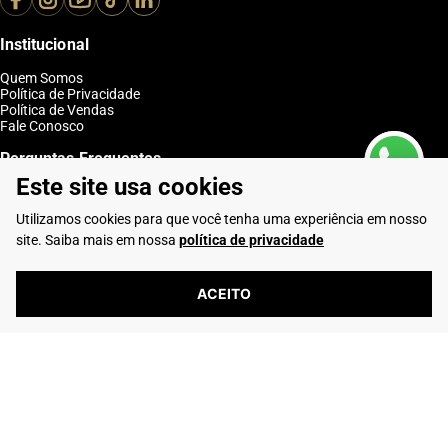
Institucional
Quem Somos
Política de Privacidade
Política de Vendas
Fale Conosco
Perguntas Frequentes
Este site usa cookies
Como Comprar
Entregas
Utilizamos cookies para que você tenha uma experiência em nosso
Trocas e Devoluções
Club Rafarillo
site. Saiba mais em nossa
política de privacidade
Entre em Contato
ACEITO
Telefone: (16) 2103-0347
Whatsapp: (16) 99195-5292