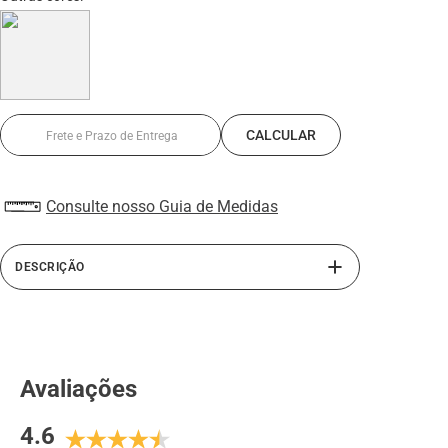
Consulte nosso Guia de Medidas
DESCRIÇÃO
A linha Alth da Rafarillo traz o sapato masculino com
salto embutido. Confeccionado com interior em PU,
material antitranspirante e solado de borracha, este
sapato masculino oferece mais conforto e segurança ao
Avaliações
caminhar com seu sapato de couro. Perfeito para homens
de baixa estatura. Sua calcanheira elevada em PU
4.6
derramado somado ao salto externo do sapato, atinge até