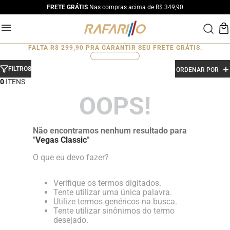
FRETE GRÁTIS
Nas compras acima de R$ 349,90
FALTA
R$ 299,90
PRA GARANTIR SEU FRETE GRÁTIS.
0
%
FILTROS
ORDENAR POR
0
OOPS!
Não encontramos nenhum resultado para
"
Vegas Classic
"
O que eu devo fazer?
Verifique os termos digitados.
Tente utilizar uma única palavra.
Utilize termos genéricos na busca.
Tente utilizar sinônimos do termo
desejado.