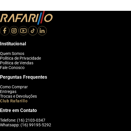
Perguntas Frequentes (FAQ)
Os calçados da Rafarillo são feitos em couro
legítimo?
Institucional
Quem Somos
Sim. A Rafarillo Calçados trabalha com calçados masculinos produzidos
Política de Privacidade
em couro legítimo, garantindo maior durabilidade, conforto e
Política de Vendas
sofisticação.
Fale Conosco
Perguntas Frequentes
Onde a Rafarillo está localizada?
Como Comprar
Entregas
Trocas e Devoluções
Club Rafarillo
A Rafarillo está sediada em Franca, cidade reconhecida nacionalmente
pela tradição na fabricação de calçados de alta qualidade.
Entre em Contato
Telefone: (16) 2103-0347
O que é a linha Rafarillo Alth?
Whatsapp: (16) 99195-5292