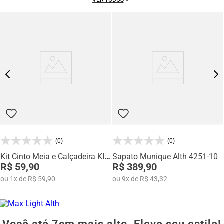
(0)
(0)
Kit Cinto Meia e Calçadeira KIT-
Sapato Munique Alth 4251-10
3E1
R$ 59,90
R$ 389,90
ou
1
x
de
R$ 59,90
ou
9
x
de
R$ 43,32