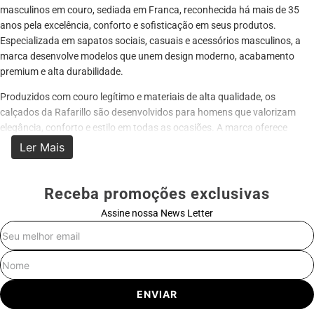
masculinos em couro, sediada em Franca, reconhecida há mais de 35
anos pela excelência, conforto e sofisticação em seus produtos.
Especializada em sapatos sociais, casuais e acessórios masculinos, a
marca desenvolve modelos que unem design moderno, acabamento
premium e alta durabilidade.
Produzidos com couro legítimo e materiais de alta qualidade, os
calçados da Rafarillo são desenvolvidos para homens que valorizam
elegância, conforto e estilo em todas as ocasiões. A marca oferece
opções para ambientes sociais, executivos e casuais, sempre com foco
Ler Mais
em conforto prolongado e excelente acabamento.
Entre os grandes destaques da marca está a linha Rafarillo Alth, criada
Receba promoções exclusivas
para proporcionar aumento de altura com discrição, conforto e
Assine nossa News Letter
sofisticação. Os modelos contam com elevação interna de até 7 cm,
mantendo a elegância e o visual natural do calçado.
E-mail
Com tradição no polo calçadista de Franca-SP, a Rafarillo se consolidou
Nome
como referência nacional em calçados masculinos em couro, oferecendo
produtos que combinam tecnologia, qualidade e estilo para diferentes
ENVIAR
perfis e ocasiões.