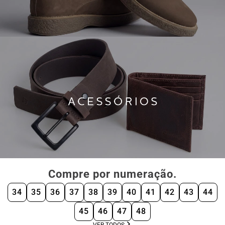
Compre por numeração.
34
35
36
37
38
39
40
41
42
43
44
45
46
47
48
VER TODOS