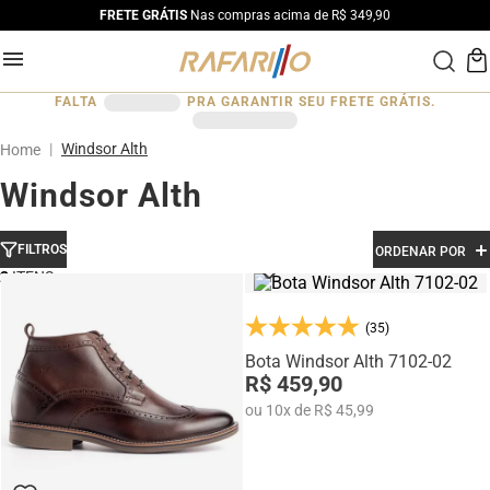
FRETE GRÁTIS
Nas compras acima de R$ 349,90
FALTA
PRA GARANTIR SEU FRETE GRÁTIS.
Windsor Alth
Windsor Alth
FILTROS
ORDENAR POR
2
(35)
Bota Windsor Alth 7102-02
R$ 459,90
ou
10
x
de
R$ 45,99