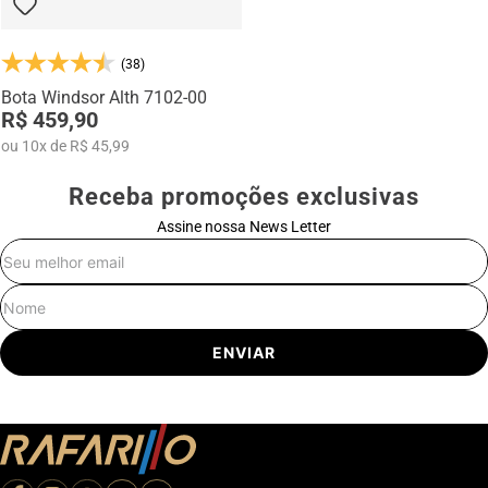
(38)
Bota Windsor Alth 7102-00
R$ 459,90
ou
10
x
de
R$ 45,99
Receba promoções exclusivas
Assine nossa News Letter
E-mail
Nome
ENVIAR