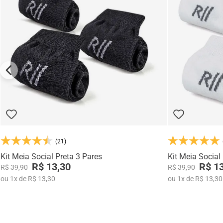
(21)
Kit Meia Social Preta 3 Pares
Kit Meia Social
R$ 13,30
R$ 1
R$ 39,90
R$ 39,90
ou
1
x
de
R$ 13,30
ou
1
x
de
R$ 13,30