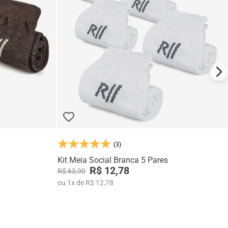
(3)
Kit Meia Social Branca 5 Pares
R$ 12,78
R$ 63,90
ou
1
x
de
R$ 12,78