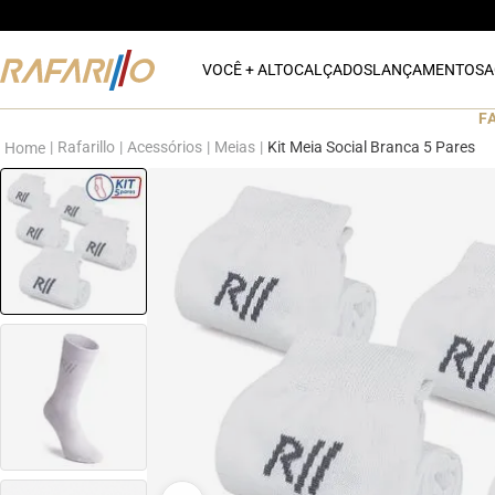
VOCÊ + ALTO
CALÇADOS
LANÇAMENTOS
A
F
Rafarillo
Acessórios
Meias
Kit Meia Social Branca 5 Pares