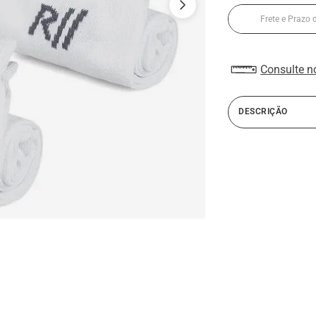
Consulte n
DESCRIÇÃO
O Kit com 5 Pares d
oferece praticidade 
diário. Com toque su
clássico, é a escolh
elegância.
ESPECIFICAÇÕES:
Tamanho
:
Unico 38
Material
:
70% Algod