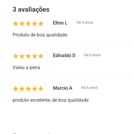
3 avaliações
Elton L
há 4 anos
Produto de boa qualidade.
Edivaldo D
há 6 anos
Valeu a pena
Marcio A
há 6 anos
produto excelente, de boa qualidade