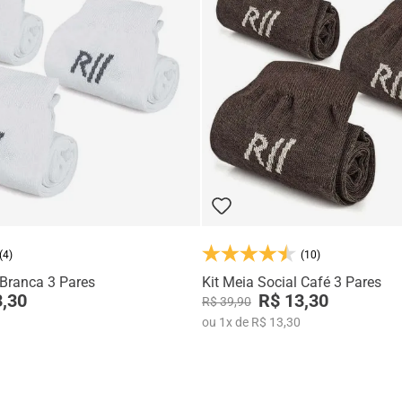
(4)
(10)
 Branca 3 Pares
Kit Meia Social Café 3 Pares
3,30
R$ 13,30
R$ 39,90
ou
1
x
de
R$ 13,30