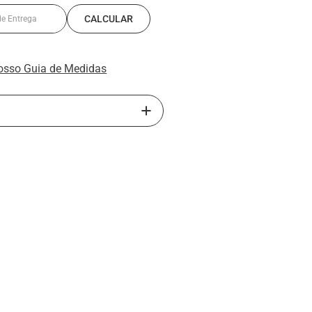
osso Guia de Medidas
e Meias Sociais Brancas Rafarillo
e excelente custo-benefício para o uso
ave, ajuste confortável e visual
a ideal para quem valoriza conforto e
 ao 43
ão - 28% Poliamida - 2% Elastano