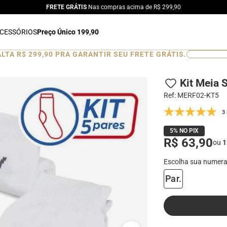
FRETE GRÁTIS
Nas compras acima de R$ 299,90
CESSÓRIOS
Preço Único 199,90
ALTA
R$ 299,90
PRA GARANTIR SEU FRETE GRÁTIS.
0
%
Kit Meia 
Ref
:
MERF02-KT5
3
5% NO PIX
R$ 63,90
ou
1
Par.