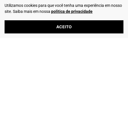
Whatsapp: (16) 99195-5292
Utilizamos cookies para que você tenha uma experiência em nosso
site. Saiba mais em nossa
política de privacidade
ACEITO
6239 avaliações reais
Flamarian Comércio de Calçados LTDA - CNPJ: 10.913.950/0001-60 -
Rua Evangelista de Lima, 710 - Franca/SP
Rafarillo Industria de Calçados LTDA - CNPJ: 65.573.776/0001-46 - Rua
Coronel Tamarindo, 2435 - Franca/SP