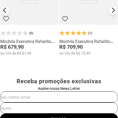
(0)
(1)
Mochila Executiva Rafarillo
Mochila Executiva Rafarillo
9013-PT
R$ 679,90
STOCK-CF
R$ 709,90
ou
10
x
de
R$ 67,99
ou
10
x
de
R$ 70,99
Receba promoções exclusivas
Assine nossa News Letter
E-mail
Nome