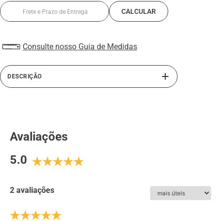
Consulte nosso Guia de Medidas
DESCRIÇÃO
A mochila executiva em couro da Rafarillo apresenta um
design refinado com múltiplas repartições,
proporcionando organização e praticidade para o dia a
dia profissional. Feita com materiais de alta qualidade, é
Avaliações
uma escolha elegante e funcional para quem busca estilo
e praticidade no trabalho, viagens ou até mesmo em
5.0
ocasiões mais informais.
ESPECIFICAÇÕES:
2 avaliações
Tamanho
:
5 compartimentos externos, 2 divisórias
internas sendo 1 para notebook, 1 repartição com zíper
interno, alça almofadada com regulagem.