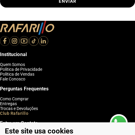
ENVIAR
Institucional
Quem Somos
Política de Privacidade
Política de Vendas
Fale Conosco
Perguntas Frequentes
Como Comprar
Entregas
Trocas e Devoluções
Club Rafarillo
Entre em Contato
Este site usa cookies
Telefone: (16) 2103-0347