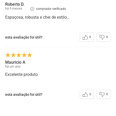
Roberto D.
Material
:
Mochila em couro Fossil Café
há 9 meses
comprador verificado
Largura
:
37
Espaçosa, robusta e chei de estilo…
Altura
:
40
Profundidade
:
10
esta avaliação foi útil?
0
0
Forro
:
Tecido
Mauricio A
há um ano
Excelente produto
esta avaliação foi útil?
0
0