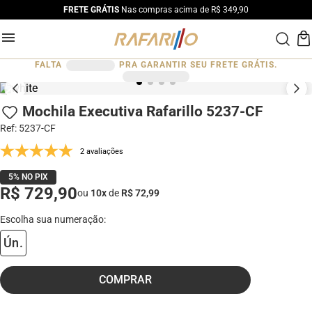
FRETE GRÁTIS
Nas compras acima de R$ 349,90
FALTA
PRA GARANTIR SEU FRETE GRÁTIS.
Mochila Executiva Rafarillo 5237-CF
Ref
:
5237-CF
2 avaliações
5% NO PIX
R$ 729,90
ou
10
x
de
R$ 72,99
Ún.
COMPRAR