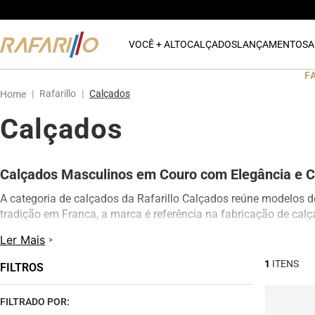
VOCÊ + ALTO
CALÇADOS
LANÇAMENTOS
A
F
Rafarillo
Calçados
Calçados
Calçados Masculinos em Couro com Elegância e C
A categoria de calçados da Rafarillo Calçados reúne modelos 
tradição em Franca, a marca é referência na fabricação de cal
Aqui você encontra sapatos sociais, casuais, mocassins, loafe
Ler Mais
excelente durabilidade.
1
FILTROS
Os calçados Rafarillo unem tecnologia, conforto e estilo para 
personalidade.
FILTRADO POR: