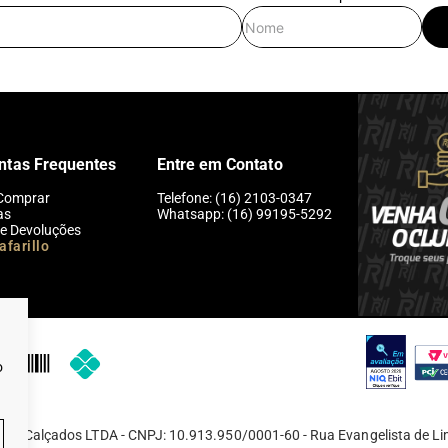
E-mail
Nome
ntas Frequentes
Entre em Contato
Comprar
Telefone: (16) 2103-0347
as
Whatsapp: (16) 99195-5292
 e Devoluções
afarillo
o
 de Calçados LTDA - CNPJ: 10.913.950/0001-60 - Rua Evangelista de Li