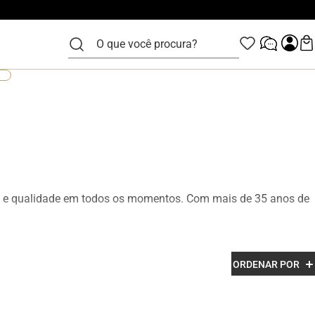
O que você procura?
ão e qualidade em todos os momentos. Com mais de 35 anos de
lo Alth, produzidos com acabamento premium, design moderno e
ORDENAR POR
, trabalho, eventos sociais e momentos casuais com elegância e