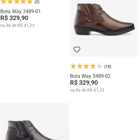
(2)
Na categoria Você + Alto, você encontra sapatos sociais, casuais,
mocassins e sapatênis com tecnologia de elevação interna,
Bota Way 3489-01
desenvolvidos para garantir mais confiança, postura e estilo em
R$ 329,90
qualquer momento do dia.
ou
8
x
de
R$ 41,23
(18)
Bota Way 3489-02
R$ 329,90
ou
8
x
de
R$ 41,23