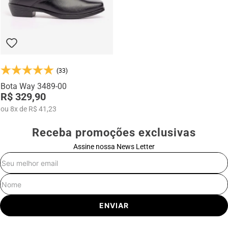
(33)
Bota Way 3489-00
R$ 329,90
ou
8
x
de
R$ 41,23
Receba promoções exclusivas
Assine nossa News Letter
E-mail
Nome
ENVIAR