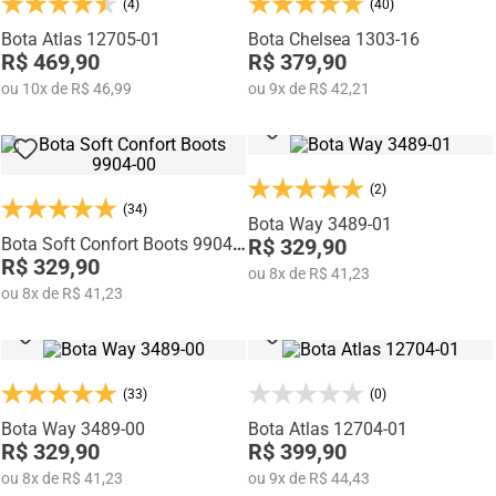
(4)
(40)
Na categoria Você + Alto, você encontra sapatos sociais, casuais,
mocassins e sapatênis com tecnologia de elevação interna,
Bota Atlas 12705-01
Bota Chelsea 1303-16
desenvolvidos para garantir mais confiança, postura e estilo em
R$ 469,90
R$ 379,90
qualquer momento do dia.
ou
10
x
de
R$ 46,99
ou
9
x
de
R$ 42,21
(2)
(34)
Bota Way 3489-01
Bota Soft Confort Boots 9904-
R$ 329,90
00
R$ 329,90
ou
8
x
de
R$ 41,23
ou
8
x
de
R$ 41,23
(33)
(0)
Bota Way 3489-00
Bota Atlas 12704-01
R$ 329,90
R$ 399,90
ou
8
x
de
R$ 41,23
ou
9
x
de
R$ 44,43