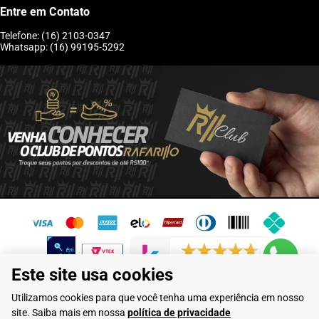
Entre em Contato
Telefone: (16) 2103-0347
Whatsapp: (16) 99195-5292
6243 avaliações reais
Este site usa cookies
Flamarian Comércio de Calçados LTDA - CNPJ: 10.913.950/0001-60 -
Utilizamos cookies para que você tenha uma experiência em nosso
Rua Evangelista de Lima, 710 - Franca/SP
site. Saiba mais em nossa
política de privacidade