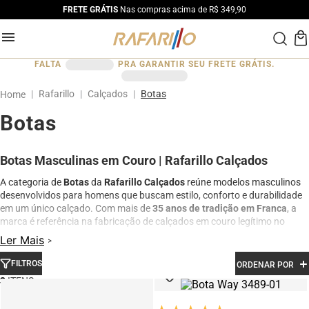
FRETE GRÁTIS
Nas compras acima de R$ 349,90
FALTA
PRA GARANTIR SEU FRETE GRÁTIS.
Rafarillo
Calçados
Botas
Botas
Botas Masculinas em Couro | Rafarillo Calçados
A categoria de
Botas
da
Rafarillo Calçados
reúne modelos masculinos
desenvolvidos para homens que buscam estilo, conforto e durabilidade
em um único calçado. Com mais de
35 anos de tradição em Franca
, a
marca é referência na fabricação de calçados em couro legítimo no
Brasil.
Ler Mais
As botas
Rafarillo
combinam design moderno, acabamento premium e
FILTROS
ORDENAR POR
materiais de alta qualidade, sendo ideais para compor looks casuais e
sociais com personalidade. São modelos versáteis que oferecem
3
excelente conforto para o dia a dia, além de resistência para diferentes
ocasiões e climas.