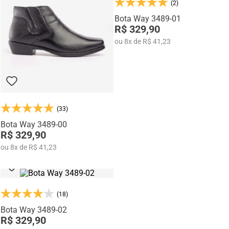
(2)
Produzidas com
couro legítimo
e atenção aos detalhes, as botas
Bota Way 3489-01
garantem melhor ajuste aos pés, durabilidade e sofisticação. Alguns
R$ 329,90
modelos também se conectam à linha
Rafarillo Alth
, oferecendo opções
com tecnologia de elevação interna para quem deseja mais altura com
ou
8
x
de
R$ 41,23
discrição.
(33)
Bota Way 3489-00
R$ 329,90
ou
8
x
de
R$ 41,23
(18)
Bota Way 3489-02
R$ 329,90