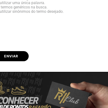
utilizar uma única palavra.
e termos genéricos na busca.
utilizar sinônimos do termo desejado.
ENVIAR