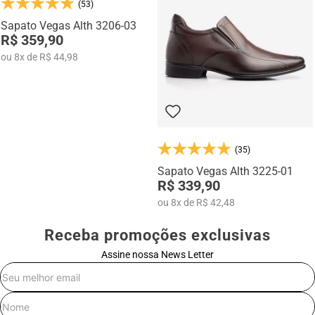
(53)
Na categoria Você + Alto, você encontra sapatos sociais, casuais,
mocassins e sapatênis com tecnologia de elevação interna,
Sapato Vegas Alth 3206-03
desenvolvidos para garantir mais confiança, postura e estilo em
R$ 359,90
qualquer momento do dia.
ou
8
x
de
R$ 44,98
(35)
Sapato Vegas Alth 3225-01
R$ 339,90
ou
8
x
de
R$ 42,48
Receba promoções exclusivas
Assine nossa News Letter
E-mail
Nome