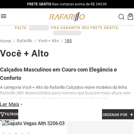
FRETE GRÁTIS
Nas compras acima de R$ 349,90
FALTA
PRA GARANTIR SEU FRETE GRÁTIS.
Rafarillo
Você + Alto
183
Você + Alto
Calçados Masculinos em Couro com Elegância e
Conforto
A categoria Você + Alto da Rafarillo Calçados reúne modelos da linha
Rafarillo Alth desenvolvidos para homens que buscam mais altura sem
abrir mão do conforto, da elegância e do visual sofisticado.
Ler Mais
Os calçados contam com elevação interna de até 7 cm, proporcionando
aumento de altura de forma discreta e natural. Produzidos em couro
FILTROS
ORDENAR POR
legítimo e com acabamento premium, os modelos oferecem excelente
2
conforto para uso diário, além de design moderno para ocasiões sociais,
profissionais e casuais.