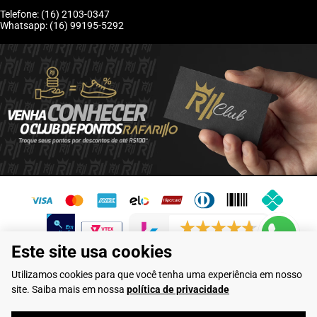
Telefone: (16) 2103-0347
Whatsapp: (16) 99195-5292
6246 avaliações reais
Este site usa cookies
Flamarian Comércio de Calçados LTDA - CNPJ: 10.913.950/0001-60 -
Utilizamos cookies para que você tenha uma experiência em nosso
Rua Evangelista de Lima, 710 - Franca/SP
site. Saiba mais em nossa
política de privacidade
Rafarillo Industria de Calçados LTDA - CNPJ: 65.573.776/0001-46 - Rua
Coronel Tamarindo, 2435 - Franca/SP