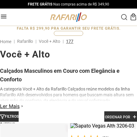
FRETE GRÁTIS
Nas compras acima de R$ 349,90
FALTA
R$ 299,90
PRA GARANTIR SEU FRETE GRÁTIS.
0
%
Rafarillo
Você + Alto
177
Você + Alto
Calçados Masculinos em Couro com Elegância e
Conforto
A categoria Você + Alto da Rafarillo Calçados reúne modelos da linha
Rafarillo Alth desenvolvidos para homens que buscam mais altura sem
abrir mão do conforto, da elegância e do visual sofisticado.
Ler Mais
Os calçados contam com elevação interna de até 7 cm, proporcionando
aumento de altura de forma discreta e natural. Produzidos em couro
FILTROS
ORDENAR POR
legítimo e com acabamento premium, os modelos oferecem excelente
3
conforto para uso diário, além de design moderno para ocasiões sociais,
profissionais e casuais.