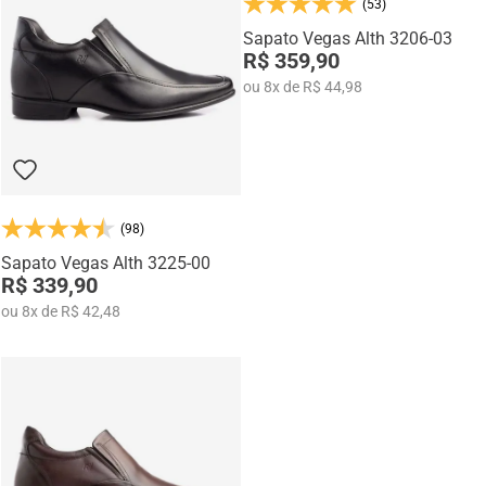
(53)
Na categoria Você + Alto, você encontra sapatos sociais, casuais,
mocassins e sapatênis com tecnologia de elevação interna,
Sapato Vegas Alth 3206-03
desenvolvidos para garantir mais confiança, postura e estilo em
R$ 359,90
qualquer momento do dia.
ou
8
x
de
R$ 44,98
(98)
Sapato Vegas Alth 3225-00
R$ 339,90
ou
8
x
de
R$ 42,48