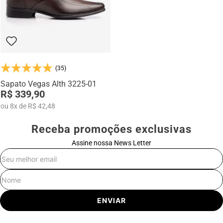
(35)
Sapato Vegas Alth 3225-01
R$ 339,90
ou
8
x
de
R$ 42,48
Receba promoções exclusivas
Assine nossa News Letter
E-mail
Nome
ENVIAR