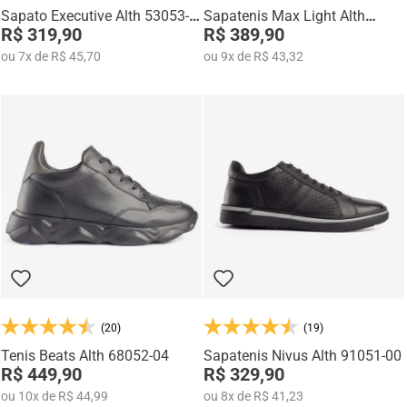
Sapato Executive Alth 53053-
Sapatenis Max Light Alth
01
R$ 319,90
3752-05
R$ 389,90
ou
7
x
de
R$ 45,70
ou
9
x
de
R$ 43,32
(20)
(19)
Tenis Beats Alth 68052-04
Sapatenis Nivus Alth 91051-00
R$ 449,90
R$ 329,90
ou
10
x
de
R$ 44,99
ou
8
x
de
R$ 41,23