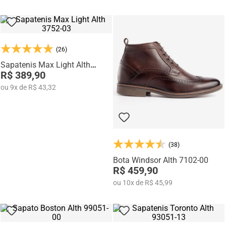
(26)
Sapatenis Max Light Alth
3752-03
R$ 389,90
ou
9
x
de
R$ 43,32
(38)
Bota Windsor Alth 7102-00
R$ 459,90
ou
10
x
de
R$ 45,99