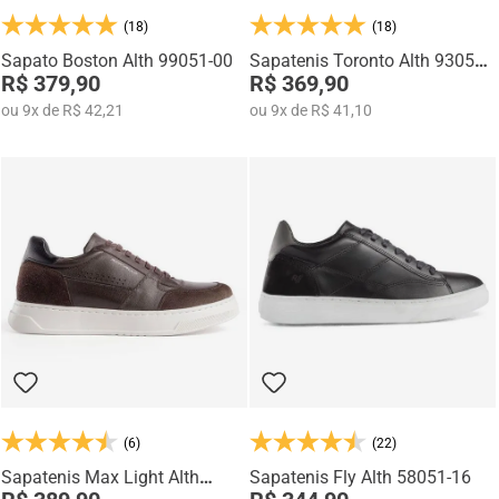
(18)
(18)
Sapato Boston Alth 99051-00
Sapatenis Toronto Alth 93051-
R$ 379,90
13
R$ 369,90
ou
9
x
de
R$ 42,21
ou
9
x
de
R$ 41,10
(6)
(22)
Sapatenis Max Light Alth
Sapatenis Fly Alth 58051-16
3751-01