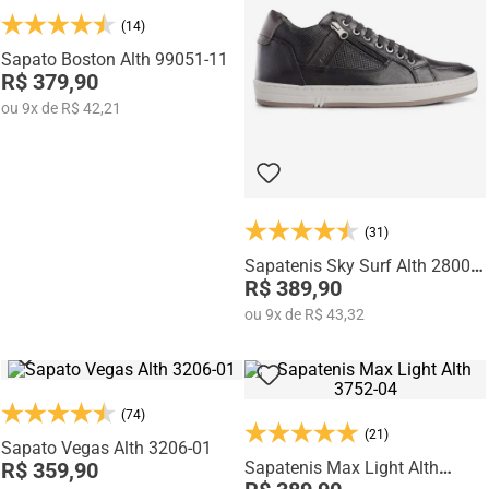
Na categoria Você + Alto, você encontra sapatos sociais, casuais,
(14)
mocassins e sapatênis com tecnologia de elevação interna,
desenvolvidos para garantir mais confiança, postura e estilo em
Sapato Boston Alth 99051-11
qualquer momento do dia.
R$ 379,90
ou
9
x
de
R$ 42,21
(31)
Sapatenis Sky Surf Alth 28003-
07
R$ 389,90
ou
9
x
de
R$ 43,32
(74)
(21)
Sapato Vegas Alth 3206-01
R$ 359,90
Sapatenis Max Light Alth
3752-04