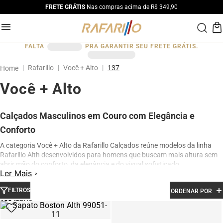
FRETE GRÁTIS
Nas compras acima de R$ 349,90
FALTA
PRA GARANTIR SEU FRETE GRÁTIS.
Rafarillo
Você + Alto
137
Você + Alto
Calçados Masculinos em Couro com Elegância e
Conforto
A categoria Você + Alto da Rafarillo Calçados reúne modelos da linha
Rafarillo Alth desenvolvidos para homens que buscam mais altura sem
abrir mão do conforto, da elegância e do visual sofisticado.
Ler Mais
Os calçados contam com elevação interna de até 7 cm, proporcionando
aumento de altura de forma discreta e natural. Produzidos em couro
FILTROS
ORDENAR POR
legítimo e com acabamento premium, os modelos oferecem excelente
123
conforto para uso diário, além de design moderno para ocasiões sociais,
profissionais e casuais.