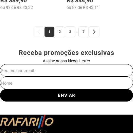
R$ 389,90
R$ 344,90
ou
9
x
de
R$ 43,32
ou
8
x
de
R$ 43,11
…
1
2
3
7
Receba promoções exclusivas
Assine nossa News Letter
E-mail
Nome
ENVIAR