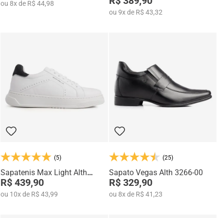
R$ 389,90
ou
8
x
de
R$ 44,98
ou
9
x
de
R$ 43,32
(5)
(25)
Sapatenis Max Light Alth
Sapato Vegas Alth 3266-00
3753-04
R$ 439,90
R$ 329,90
ou
10
x
de
R$ 43,99
ou
8
x
de
R$ 41,23