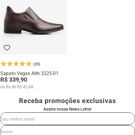
Na categoria Você + Alto, você encontra sapatos sociais, casuais,
mocassins e sapatênis com tecnologia de elevação interna,
desenvolvidos para garantir mais confiança, postura e estilo em
qualquer momento do dia.
(35)
Sapato Vegas Alth 3225-01
R$ 339,90
ou
8
x
de
R$ 42,48
Receba promoções exclusivas
Assine nossa News Letter
E-mail
Nome