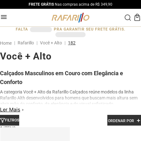
FRETE GRÁTIS
Nas compras acima de R$ 349,90
FALTA
PRA GARANTIR SEU FRETE GRÁTIS.
Rafarillo
Você + Alto
182
Você + Alto
Calçados Masculinos em Couro com Elegância e
Conforto
A categoria Você + Alto da Rafarillo Calçados reúne modelos da linha
Rafarillo Alth desenvolvidos para homens que buscam mais altura sem
abrir mão do conforto, da elegância e do visual sofisticado.
Ler Mais
Os calçados contam com elevação interna de até 7 cm, proporcionando
aumento de altura de forma discreta e natural. Produzidos em couro
FILTROS
ORDENAR POR
legítimo e com acabamento premium, os modelos oferecem excelente
1
conforto para uso diário, além de design moderno para ocasiões sociais,
profissionais e casuais.