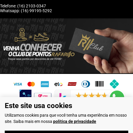
Telefone: (16) 2103-0347
Whatsapp: (16) 99195-5292
6243 avaliações reais
Este site usa cookies
Flamarian Comércio de Calçados LTDA - CNPJ: 10.913.950/0001-60 -
Utilizamos cookies para que você tenha uma experiência em nosso
Rua Evangelista de Lima, 710 - Franca/SP
site. Saiba mais em nossa
política de privacidade
Rafarillo Industria de Calçados LTDA - CNPJ: 65.573.776/0001-46 - Rua
Coronel Tamarindo, 2435 - Franca/SP