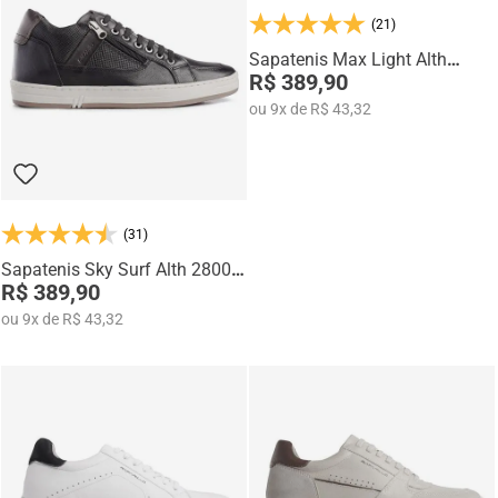
Na categoria Você + Alto, você encontra sapatos sociais, casuais,
(21)
mocassins e sapatênis com tecnologia de elevação interna,
desenvolvidos para garantir mais confiança, postura e estilo em
Sapatenis Max Light Alth
qualquer momento do dia.
3752-04
R$ 389,90
ou
9
x
de
R$ 43,32
(31)
Sapatenis Sky Surf Alth 28003-
07
R$ 389,90
ou
9
x
de
R$ 43,32