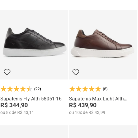
(22)
(8)
Sapatenis Fly Alth 58051-16
Sapatenis Max Light Alth
R$ 344,90
3753-01
R$ 439,90
ou
8
x
de
R$ 43,11
ou
10
x
de
R$ 43,99