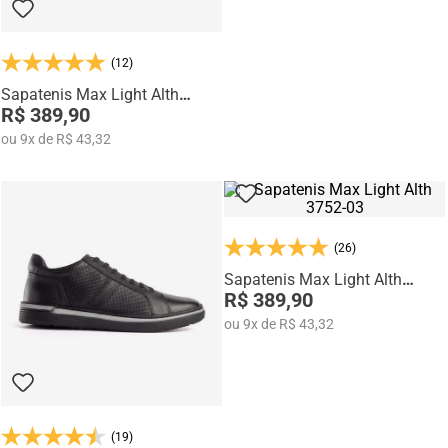
(12)
Sapatenis Max Light Alth
3752-01
R$ 389,90
ou
9
x
de
R$ 43,32
(26)
Sapatenis Max Light Alth
3752-03
R$ 389,90
ou
9
x
de
R$ 43,32
(19)