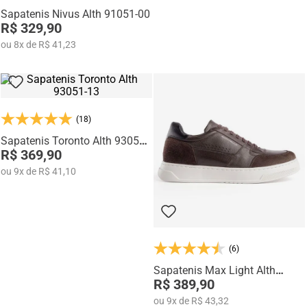
Sapatenis Nivus Alth 91051-00
R$ 329,90
ou
8
x
de
R$ 41,23
(18)
Sapatenis Toronto Alth 93051-
13
R$ 369,90
ou
9
x
de
R$ 41,10
(6)
Sapatenis Max Light Alth
3751-01
R$ 389,90
ou
9
x
de
R$ 43,32