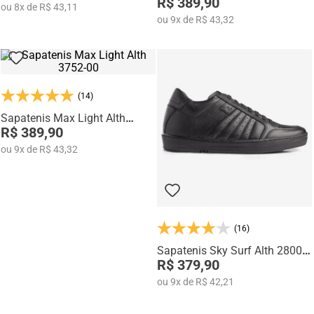
3752-02
R$ 389,90
ou
8
x
de
R$ 43,11
ou
9
x
de
R$ 43,32
(14)
Sapatenis Max Light Alth
3752-00
R$ 389,90
ou
9
x
de
R$ 43,32
(16)
Sapatenis Sky Surf Alth 28001-
00
R$ 379,90
ou
9
x
de
R$ 42,21