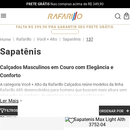
FRETE GRÁTIS
Nas compras acima de R$ 349,90
FALTA
R$ 299,90
PRA GARANTIR SEU FRETE GRÁTIS.
0
%
Rafarillo
Você + Alto
Sapatênis
137
Sapatênis
Calçados Masculinos em Couro com Elegância e
Conforto
A categoria Você + Alto da Rafarillo Calçados reúne modelos da linha
Rafarillo Alth desenvolvidos para homens que buscam mais altura sem
abrir mão do conforto, da elegância e do visual sofisticado.
Ler Mais
Os calçados contam com elevação interna de até 7 cm, proporcionando
aumento de altura de forma discreta e natural. Produzidos em couro
FILTROS
ORDENAR POR
legítimo e com acabamento premium, os modelos oferecem excelente
70
conforto para uso diário, além de design moderno para ocasiões sociais,
profissionais e casuais.