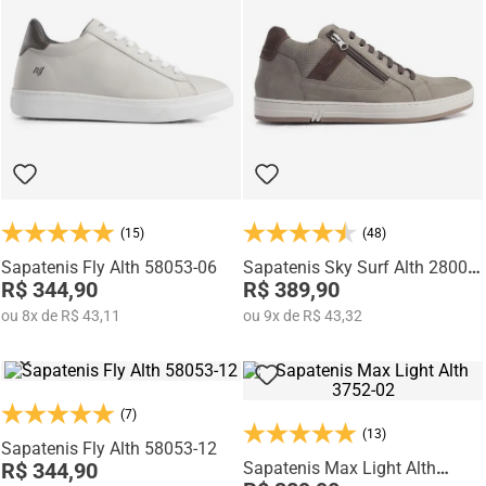
(15)
(48)
Sapatenis Fly Alth 58053-06
Sapatenis Sky Surf Alth 28003-
R$ 344,90
04
R$ 389,90
ou
8
x
de
R$ 43,11
ou
9
x
de
R$ 43,32
(7)
(13)
Sapatenis Fly Alth 58053-12
R$ 344,90
Sapatenis Max Light Alth