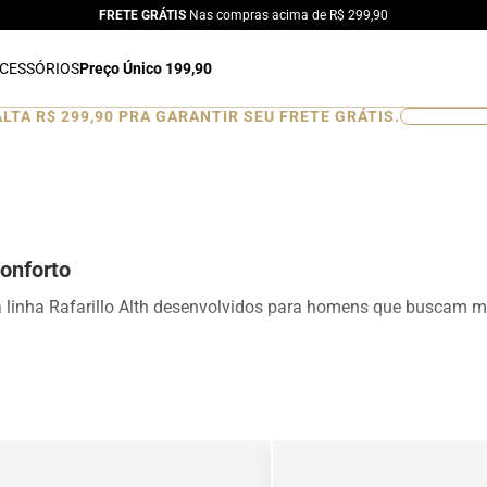
FRETE GRÁTIS
Nas compras acima de R$ 299,90
CESSÓRIOS
Preço Único 199,90
ALTA
R$ 299,90
PRA GARANTIR SEU FRETE GRÁTIS.
0
%
onforto
a linha Rafarillo Alth desenvolvidos para homens que buscam ma
ionando aumento de altura de forma discreta e natural. Produ
esign moderno para ocasiões sociais, profissionais e casuais.
is, mocassins e sapatênis com tecnologia de elevação interna, d