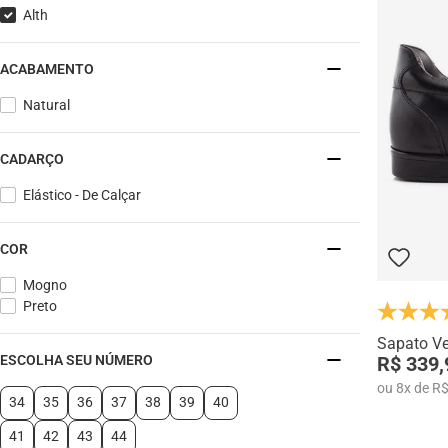
Alth
ACABAMENTO
Natural
CADARÇO
Elástico - De Calçar
COR
Mogno
Preto
Sapato Ve
R$ 339,
ESCOLHA SEU NÚMERO
ou
8
x
de
R$
34
35
36
37
38
39
40
41
42
43
44