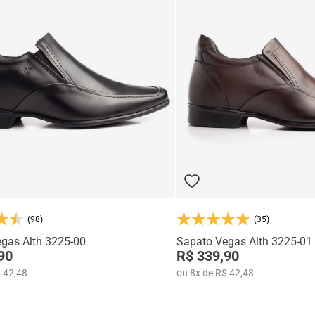
(98)
(35)
gas Alth 3225-00
Sapato Vegas Alth 3225-01
90
R$ 339,90
 42,48
ou
8
x
de
R$ 42,48