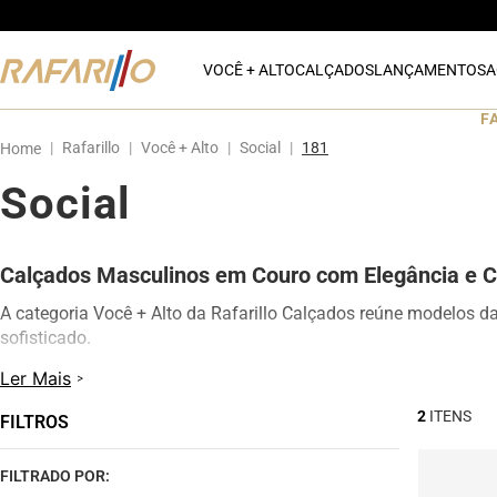
VOCÊ + ALTO
CALÇADOS
LANÇAMENTOS
A
F
Rafarillo
Você + Alto
Social
181
Social
Calçados Masculinos em Couro com Elegância e C
A categoria Você + Alto da Rafarillo Calçados reúne modelos d
sofisticado.
Os calçados contam com elevação interna de até 7 cm, proporc
Ler Mais
modelos oferecem excelente conforto para uso diário, além de d
2
FILTROS
Na categoria Você + Alto, você encontra sapatos sociais, casua
qualquer momento do dia.
FILTRADO POR: