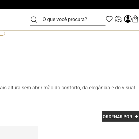
O que você procura?
is altura sem abrir mão do conforto, da elegância e do visual
zidos em couro legítimo e com acabamento premium, os
ORDENAR POR
esenvolvidos para garantir mais confiança, postura e estilo em