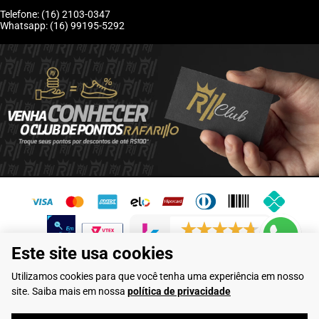
Telefone: (16) 2103-0347
Whatsapp: (16) 99195-5292
6243 avaliações reais
Este site usa cookies
Flamarian Comércio de Calçados LTDA - CNPJ: 10.913.950/0001-60 -
Utilizamos cookies para que você tenha uma experiência em nosso
Rua Evangelista de Lima, 710 - Franca/SP
site. Saiba mais em nossa
política de privacidade
Rafarillo Industria de Calçados LTDA - CNPJ: 65.573.776/0001-46 - Rua
Coronel Tamarindo, 2435 - Franca/SP