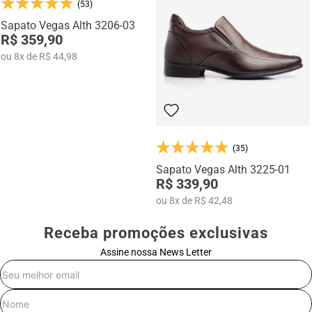
(53)
Na categoria Você + Alto, você encontra sapatos sociais, casuais,
mocassins e sapatênis com tecnologia de elevação interna,
Sapato Vegas Alth 3206-03
desenvolvidos para garantir mais confiança, postura e estilo em
R$ 359,90
qualquer momento do dia.
ou
8
x
de
R$ 44,98
(35)
Sapato Vegas Alth 3225-01
R$ 339,90
ou
8
x
de
R$ 42,48
Receba promoções exclusivas
Assine nossa News Letter
E-mail
Nome