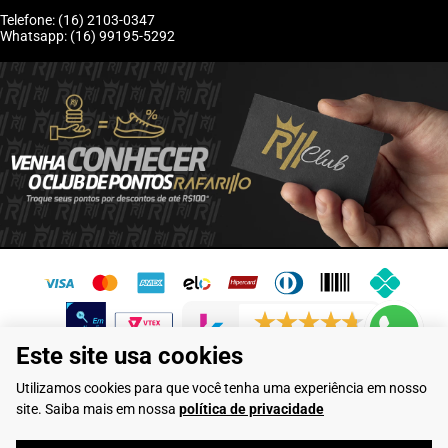
Telefone: (16) 2103-0347
Whatsapp: (16) 99195-5292
6244 avaliações reais
Este site usa cookies
Flamarian Comércio de Calçados LTDA - CNPJ: 10.913.950/0001-60 -
Utilizamos cookies para que você tenha uma experiência em nosso
Rua Evangelista de Lima, 710 - Franca/SP
site. Saiba mais em nossa
política de privacidade
Rafarillo Industria de Calçados LTDA - CNPJ: 65.573.776/0001-46 - Rua
Coronel Tamarindo, 2435 - Franca/SP