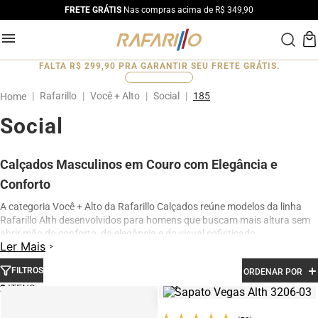
FRETE GRÁTIS
Nas compras acima de R$ 349,90
FALTA
R$ 299,90
PRA GARANTIR SEU FRETE GRÁTIS.
0
%
Rafarillo
Você + Alto
Social
185
Social
Calçados Masculinos em Couro com Elegância e
Conforto
A categoria Você + Alto da Rafarillo Calçados reúne modelos da linha
Rafarillo Alth desenvolvidos para homens que buscam mais altura sem
abrir mão do conforto, da elegância e do visual sofisticado.
Ler Mais
Os calçados contam com elevação interna de até 7 cm, proporcionando
aumento de altura de forma discreta e natural. Produzidos em couro
FILTROS
ORDENAR POR
legítimo e com acabamento premium, os modelos oferecem excelente
2
conforto para uso diário, além de design moderno para ocasiões sociais,
profissionais e casuais.