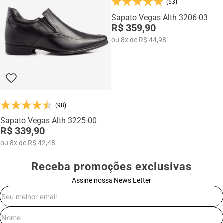
(53)
Na categoria Você + Alto, você encontra sapatos sociais, casuais,
mocassins e sapatênis com tecnologia de elevação interna,
Sapato Vegas Alth 3206-03
desenvolvidos para garantir mais confiança, postura e estilo em
R$ 359,90
qualquer momento do dia.
ou
8
x
de
R$ 44,98
(98)
Sapato Vegas Alth 3225-00
R$ 339,90
ou
8
x
de
R$ 42,48
Receba promoções exclusivas
Assine nossa News Letter
E-mail
Nome