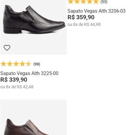
(53)
Na categoria Você + Alto, você encontra sapatos sociais, casuais,
mocassins e sapatênis com tecnologia de elevação interna,
Sapato Vegas Alth 3206-03
desenvolvidos para garantir mais confiança, postura e estilo em
R$ 359,90
qualquer momento do dia.
ou
8
x
de
R$ 44,98
(98)
Sapato Vegas Alth 3225-00
R$ 339,90
ou
8
x
de
R$ 42,48