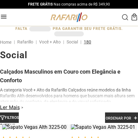
FRETE GRÁTIS
Nas compras acima de R$ 349,90
FALTA
PRA GARANTIR SEU FRETE GRÁTIS.
Rafarillo
Você + Alto
Social
180
Social
Calçados Masculinos em Couro com Elegância e
Conforto
A categoria Você + Alto da Rafarillo Calçados reúne modelos da linha
Rafarillo Alth desenvolvidos para homens que buscam mais altura sem
abrir mão do conforto, da elegância e do visual sofisticado.
Ler Mais
Os calçados contam com elevação interna de até 7 cm, proporcionando
aumento de altura de forma discreta e natural. Produzidos em couro
FILTROS
ORDENAR POR
legítimo e com acabamento premium, os modelos oferecem excelente
2
conforto para uso diário, além de design moderno para ocasiões sociais,
profissionais e casuais.