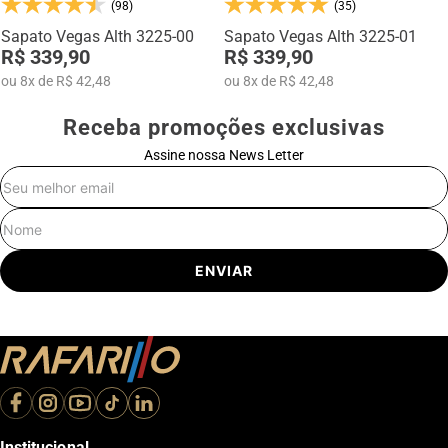
(98)
(35)
Na categoria Você + Alto, você encontra sapatos sociais, casuais,
mocassins e sapatênis com tecnologia de elevação interna,
Sapato Vegas Alth 3225-00
Sapato Vegas Alth 3225-01
desenvolvidos para garantir mais confiança, postura e estilo em
R$ 339,90
R$ 339,90
qualquer momento do dia.
ou
8
x
de
R$ 42,48
ou
8
x
de
R$ 42,48
Receba promoções exclusivas
Assine nossa News Letter
E-mail
Nome
ENVIAR
Institucional