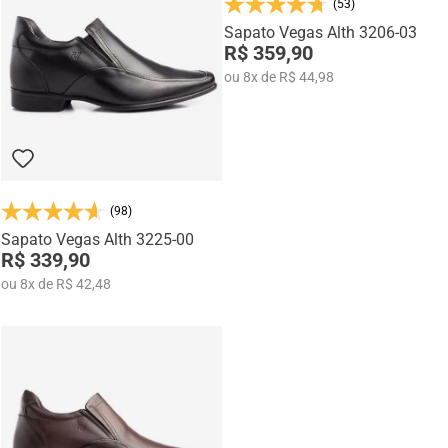
(53)
Na categoria Você + Alto, você encontra sapatos sociais, casuais,
mocassins e sapatênis com tecnologia de elevação interna,
Sapato Vegas Alth 3206-03
R$ 359,90
desenvolvidos para garantir mais confiança, postura e estilo em
qualquer momento do dia.
ou
8
x
de
R$ 44,98
(98)
Sapato Vegas Alth 3225-00
R$ 339,90
ou
8
x
de
R$ 42,48