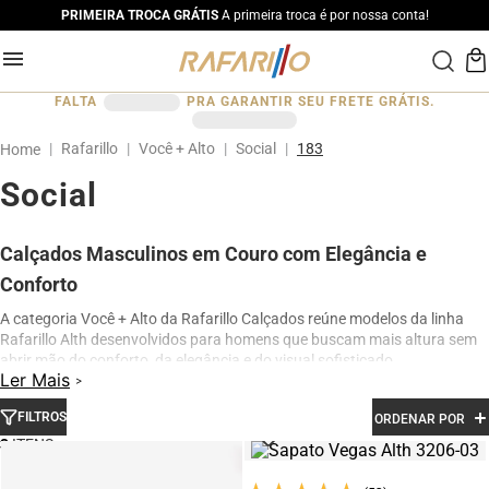
PRIMEIRA TROCA GRÁTIS
A primeira troca é por nossa conta!
FALTA
PRA GARANTIR SEU FRETE GRÁTIS.
Rafarillo
Você + Alto
Social
183
Social
Calçados Masculinos em Couro com Elegância e
Conforto
A categoria Você + Alto da Rafarillo Calçados reúne modelos da linha
Rafarillo Alth desenvolvidos para homens que buscam mais altura sem
abrir mão do conforto, da elegância e do visual sofisticado.
Ler Mais
Os calçados contam com elevação interna de até 7 cm, proporcionando
aumento de altura de forma discreta e natural. Produzidos em couro
FILTROS
ORDENAR POR
legítimo e com acabamento premium, os modelos oferecem excelente
3
conforto para uso diário, além de design moderno para ocasiões sociais,
profissionais e casuais.