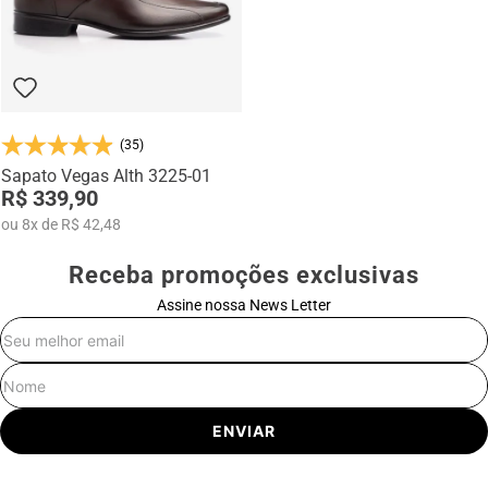
(35)
Sapato Vegas Alth 3225-01
R$ 339,90
ou
8
x
de
R$ 42,48
Receba promoções exclusivas
Assine nossa News Letter
E-mail
Nome
ENVIAR