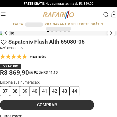
FRETE GRÁTIS
Nas compras acima de R$ 349,90
FALTA
PRA GARANTIR SEU FRETE GRÁTIS.
Sapatenis Flash Alth 65080-06
Ref
:
65080-06
9 avaliações
5% NO PIX
R$ 369,90
ou
9
x
de
R$ 41,10
37
38
39
40
41
42
43
44
COMPRAR