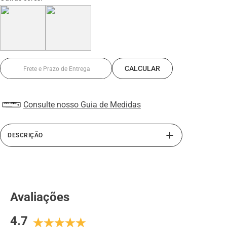
Consulte nosso Guia de Medidas
DESCRIÇÃO
A linha Alth da Rafarillo traz o sapato masculino com
salto embutido. Confeccionado com interior em PU,
material antitranspirante e solado de borracha, este
sapato masculino oferece mais conforto e segurança ao
Avaliações
caminhar com seu sapato de couro. Perfeito para homens
de baixa estatura. Sua calcanheira elevada em PU
4.7
derramado somado ao salto externo do sapato, atinge até