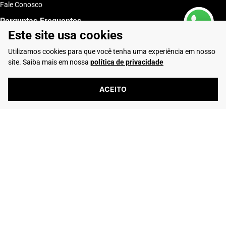
Fale Conosco
Perguntas Frequentes
Este site usa cookies
Como Comprar
Entregas
Utilizamos cookies para que você tenha uma experiência em nosso
Trocas e Devoluções
Club Rafarillo
site. Saiba mais em nossa
política de privacidade
Entre em Contato
ACEITO
Telefone: (16) 2103-0347
Whatsapp: (16) 99195-5292