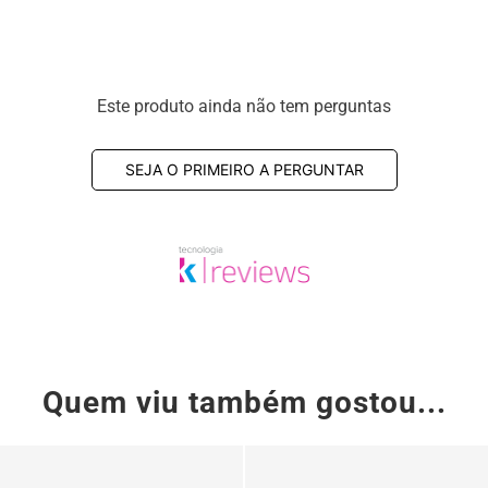
ESPECIFICAÇÕES:
Couro
:
Sapatenis Ma
Este produto ainda não tem perguntas
Forro
:
Nylon
Solado
:
EVA
SEJA O PRIMEIRO A PERGUNTAR
Acabamento
:
Natur
Cadarço
:
Elástico - 
Quem viu também gostou...