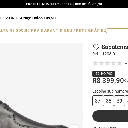
FRETE GRÁTIS
Nas compras acima de R$ 299,90
CESSÓRIOS
Preço Único 199,90
ALTA
R$ 299,90
PRA GARANTIR SEU FRETE GRÁTIS.
0
%
Sapateni
Ref
:
11203-01
n
5% NO PIX
R$ 399,90
o
37
38
39