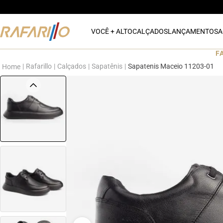
VOCÊ + ALTO
CALÇADOS
LANÇAMENTOS
A
F
Rafarillo
Calçados
Sapatênis
Sapatenis Maceio 11203-01