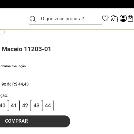
O que você procura?
s Maceio 11203-01
enhuma avaliação
u
9
x
de
R$ 44,43
40
41
42
43
44
COMPRAR