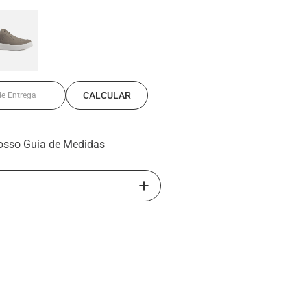
osso Guia de Medidas
senta o sapatênis slip on moderno e
 modelos combinam couro nobuck e
, proporcionando maciez e excelente
ip on facilita o calce e garante
a dia, que são a aposta do momento
conforto e versatilidade, para compor
s sem abrir mão da elegância.