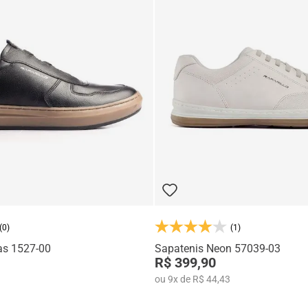
(0)
(1)
as 1527-00
Sapatenis Neon 57039-03
R$ 399,90
ou
9
x
de
R$ 44,43