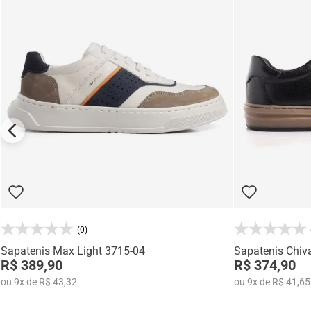
(0)
Sapatenis Max Light 3715-04
Sapatenis Chiv
R$ 389,90
R$ 374,90
ou
9
x
de
R$ 43,32
ou
9
x
de
R$ 41,65