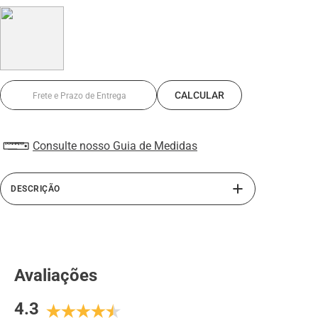
Consulte nosso Guia de Medidas
DESCRIÇÃO
A linha de sapato masculino Air Tech redefine o conforto
com uma inovadora bolha no solado. Este design
moderno e funcional proporciona uma experiência única
de amortecimento, garantindo conforto excepcional em
Avaliações
cada passo. Combinando estilo contemporâneo e
tecnologia avançada, os sapatos Air Tech são ideais para
4.3
quem busca elegância sem abrir mão do bem-estar ao