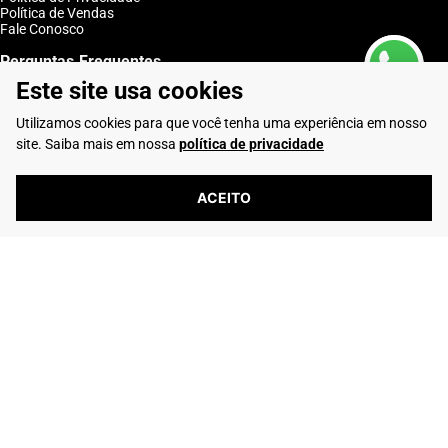
Política de Vendas
Fale Conosco
Perguntas Frequentes
Este site usa cookies
Como Comprar
Entregas
Utilizamos cookies para que você tenha uma experiência em nosso
Trocas e Devoluções
Club Rafarillo
site. Saiba mais em nossa
política de privacidade
Entre em Contato
ACEITO
Telefone: (16) 2103-0347
Whatsapp: (16) 99195-5292