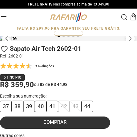
FRETE GRÁTIS
Nas compras acima de R$ 349,90
FALTA
R$ 299,90
PRA GARANTIR SEU FRETE GRÁTIS.
0
%
Sapato Air Tech 2602-01
Ref
:
2602-01
3 avaliações
5% NO PIX
R$ 359,90
ou
8
x
de
R$ 44,98
37
38
39
40
41
42
43
44
COMPRAR