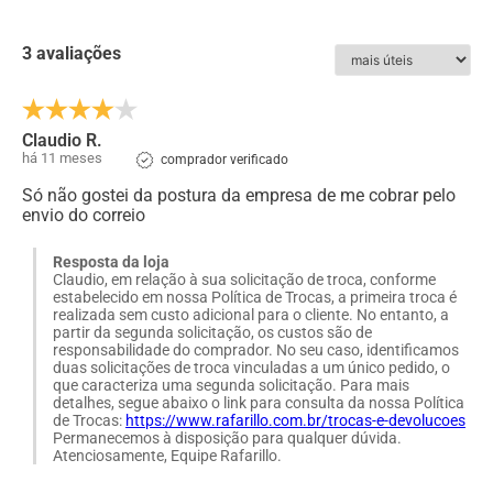
longo do dia.
3 avaliações
ESPECIFICAÇÕES:
Couro
:
Sapato Masculino Rafarillo em Couro Pinhão
Forro
:
Nylon
Claudio R.
há 11 meses
comprador verificado
Solado
:
TR
Só não gostei da postura da empresa de me cobrar pelo
Acabamento
:
Natural
envio do correio
Cadarço
:
Elástico - De Calçar
Resposta da loja
Claudio, em relação à sua solicitação de troca, conforme
estabelecido em nossa Política de Trocas, a primeira troca é
realizada sem custo adicional para o cliente. No entanto, a
partir da segunda solicitação, os custos são de
responsabilidade do comprador. No seu caso, identificamos
duas solicitações de troca vinculadas a um único pedido, o
que caracteriza uma segunda solicitação. Para mais
detalhes, segue abaixo o link para consulta da nossa Política
de Trocas:
https://www.rafarillo.com.br/trocas-e-devolucoes
Permanecemos à disposição para qualquer dúvida.
Atenciosamente, Equipe Rafarillo.