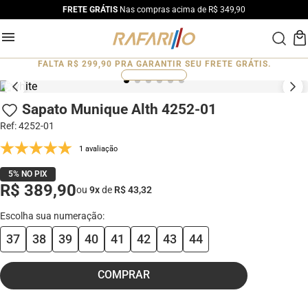
FRETE GRÁTIS
Nas compras acima de R$ 349,90
FALTA
R$ 299,90
PRA GARANTIR SEU FRETE GRÁTIS.
0
%
Sapato Munique Alth 4252-01
Ref
:
4252-01
1 avaliação
5% NO PIX
R$ 389,90
ou
9
x
de
R$ 43,32
37
38
39
40
41
42
43
44
COMPRAR