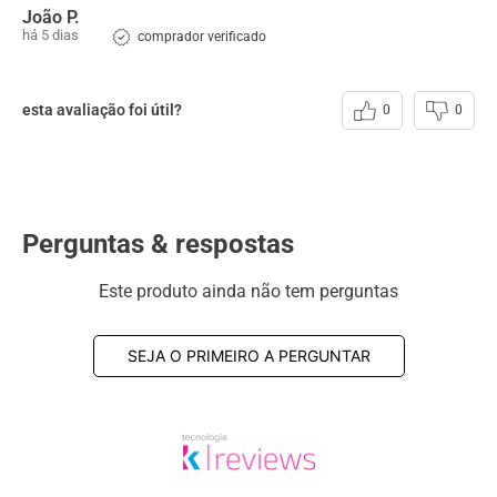
Couro
:
Sapato Masculino Rafarillo em Couro Preto
João P.
há 5 dias
comprador verificado
Acabamento
:
Natural
Forro
:
PU
esta avaliação foi útil?
0
0
Solado
:
Micro Expandido
Cadarço
:
Elástico - De Calçar
Perguntas & respostas
Este produto ainda não tem perguntas
SEJA O PRIMEIRO A PERGUNTAR