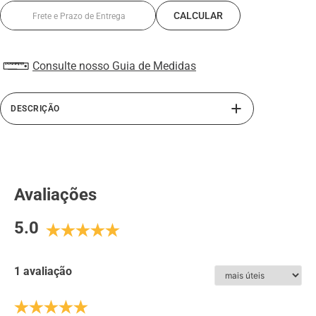
Consulte nosso Guia de Medidas
DESCRIÇÃO
A linha Alth da Rafarillo traz o sapato masculino com
salto embutido. Confeccionado com interior em PU,
material antitranspirante e solado de borracha, este
sapato masculino oferece mais conforto e segurança ao
Avaliações
caminhar com seu sapato de couro. Perfeito para homens
de baixa estatura. Sua calcanheira elevada em PU
5.0
derramado somado ao salto externo do sapato, atinge até
7 cm de altura. Este sapato masculino com salto interno,
além de ser totalmente em couro, possui abertura lateral
com elástico, facilitando o calce.
1 avaliação
ESPECIFICAÇÕES: