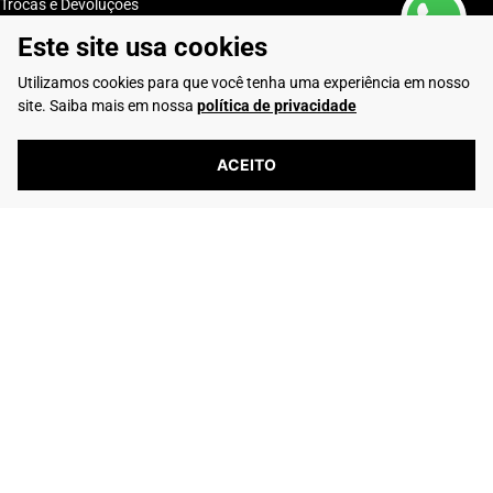
Trocas e Devoluções
Club Rafarillo
Este site usa cookies
Entre em Contato
Utilizamos cookies para que você tenha uma experiência em nosso
Telefone: (16) 2103-0347
site. Saiba mais em nossa
política de privacidade
Whatsapp: (16) 99195-5292
ACEITO
6243 avaliações reais