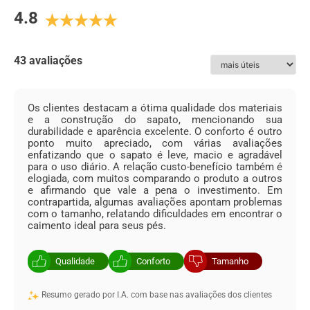
impacto ao caminhar, e continua sempre na sua forma
4.8
original. Os modelos destes calçados usam os melhores
couros em sua construção, garantindo conforto, beleza e
durabilidade sem similar. As cores são mais tradicionais e
variam dos terrosos ao preto. Feito de couro ou de tecido
43 avaliações
espumado, seu forro é extremamente absorvente e
arejado. Por ser costurado à mão no solado, o sapato de
couro Soft Confort, como o próprio nome diz, proporciona
Os clientes destacam a ótima qualidade dos materiais
muito conforto aos pés.
e a construção do sapato, mencionando sua
durabilidade e aparência excelente. O conforto é outro
ESPECIFICAÇÕES:
ponto muito apreciado, com várias avaliações
enfatizando que o sapato é leve, macio e agradável
Couro
:
Sapato Masculino Rafarillo em Couro Preto
para o uso diário. A relação custo-benefício também é
elogiada, com muitos comparando o produto a outros
Forro
:
Couro
e afirmando que vale a pena o investimento. Em
contrapartida, algumas avaliações apontam problemas
Solado
:
Borracha
com o tamanho, relatando dificuldades em encontrar o
caimento ideal para seus pés.
Acabamento
:
Natural
Cadarço
:
Elástico - De Calçar
Qualidade
Conforto
Tamanho
Resumo gerado por I.A. com base nas avaliações dos clientes