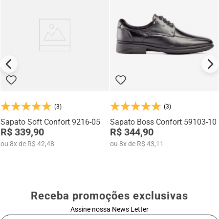
(3)
(3)
Sapato Soft Confort 9216-05
Sapato Boss Confort 59103-10
R$ 339,90
R$ 344,90
ou
8
x
de
R$ 42,48
ou
8
x
de
R$ 43,11
Receba promoções exclusivas
Assine nossa News Letter