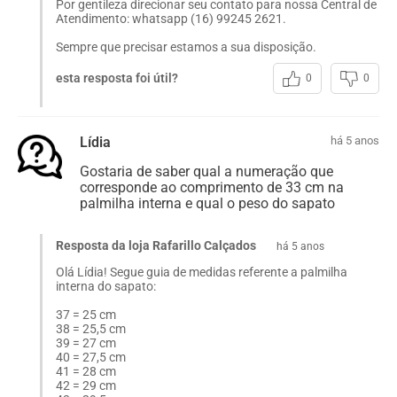
Por gentileza direcionar seu contato para nossa Central de
Atendimento: whatsapp (16) 99245 2621.
Sempre que precisar estamos a sua disposição.
esta resposta foi útil?
0
0
Lídia
há 5 anos
Gostaria de saber qual a numeração que
corresponde ao comprimento de 33 cm na
palmilha interna e qual o peso do sapato
Resposta da loja Rafarillo Calçados
há 5 anos
Olá Lídia! Segue guia de medidas referente a palmilha
interna do sapato:
37 = 25 cm
38 = 25,5 cm
39 = 27 cm
40 = 27,5 cm
41 = 28 cm
42 = 29 cm