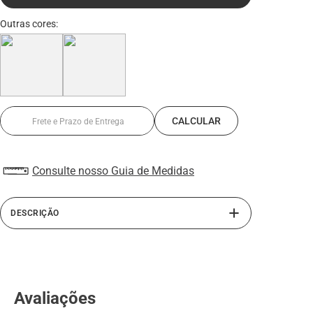
Consulte nosso Guia de Medidas
DESCRIÇÃO
O sapato social masculino da linha Soft Confort, é feito
com muita qualidade. A palmilha interna de PU é de
material leve e confortável, e seu solado em poliester PU,
não hidrolisa e possui leveza e maciez de alta abrasão. É
Avaliações
um calçado de muito conforto, capaz de absorver todo