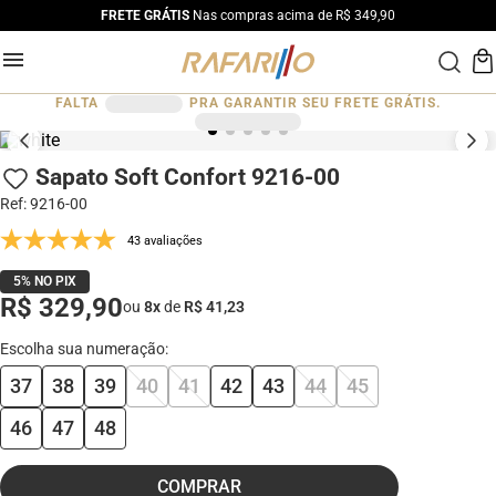
FRETE GRÁTIS
Nas compras acima de R$ 349,90
FALTA
PRA GARANTIR SEU FRETE GRÁTIS.
Sapato Soft Confort 9216-00
Ref
:
9216-00
43 avaliações
5% NO PIX
R$ 329,90
ou
8
x
de
R$ 41,23
37
38
39
40
41
42
43
44
45
46
47
48
COMPRAR