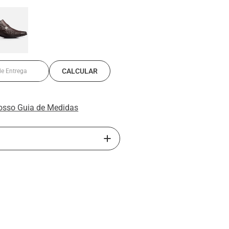
osso Guia de Medidas
rillo traz o sapato masculino com
feccionado com interior em PU,
rante e solado de borracha, este
erece mais conforto e segurança ao
apato de couro. Perfeito para homens
Sua calcanheira elevada em PU
 salto externo do sapato, atinge até