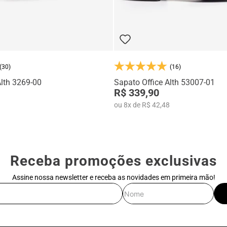
(30)
(16)
lth 3269-00
Sapato Office Alth 53007-01
R$ 339,90
ou
8
x
de
R$ 42,48
Receba promoções exclusivas
Assine nossa newsletter e receba as novidades em primeira mão!
E-mail
Nome