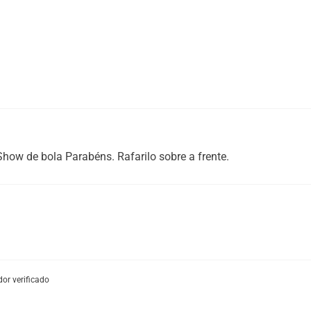
7 cm de altura. Est
além de ser totalmen
com elástico, facilit
ESPECIFICAÇÕES:
Couro
:
Sapato Mascu
Acabamento
:
Natur
Forro
:
Couro
Show de bola Parabéns. Rafarilo sobre a frente.
Solado
:
Borracha
Cadarço
:
Elástico - 
or verificado