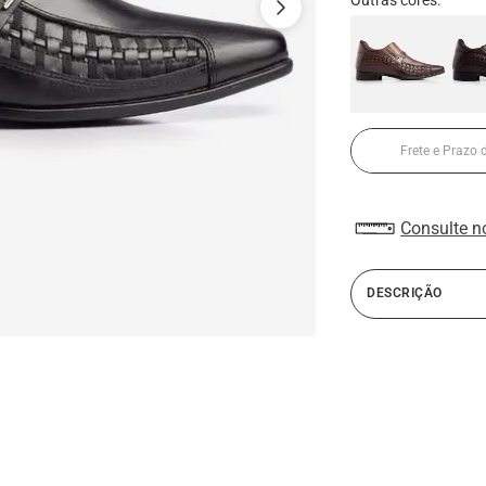
Consulte n
DESCRIÇÃO
A linha Alth da Rafa
salto embutido. Con
material antitranspi
sapato masculino of
caminhar com seu s
de baixa estatura. 
derramado somado ao