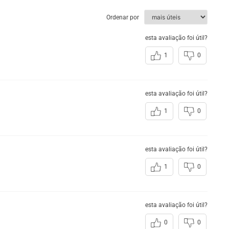
e sapato masculino com salto interno,
te em couro, possui abertura lateral
Ordenar por
ando o calce.
esta avaliação foi útil?
1
0
lino Rafarillo em Couro Preto
al
esta avaliação foi útil?
1
0
De Calçar
esta avaliação foi útil?
1
0
esta avaliação foi útil?
0
0