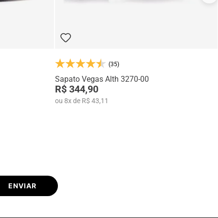
(35)
Sapato Vegas Alth 3270-00
R$ 344,90
ou
8
x
de
R$ 43,11
ENVIAR