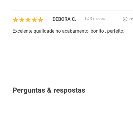
DEBORA C.
há 9 meses
co
Excelente qualidade no acabamento, bonito , perfeito.
Perguntas & respostas