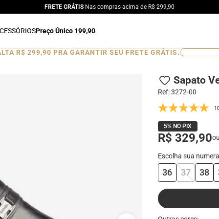
FRETE GRÁTIS
Nas compras acima de R$ 299,90
CESSÓRIOS
Preço Único 199,90
ALTA
R$ 299,90
PRA GARANTIR SEU FRETE GRÁTIS.
0
%
Sapato V
Ref
:
3272-00
1
5% NO PIX
R$ 329,90
o
36
37
38