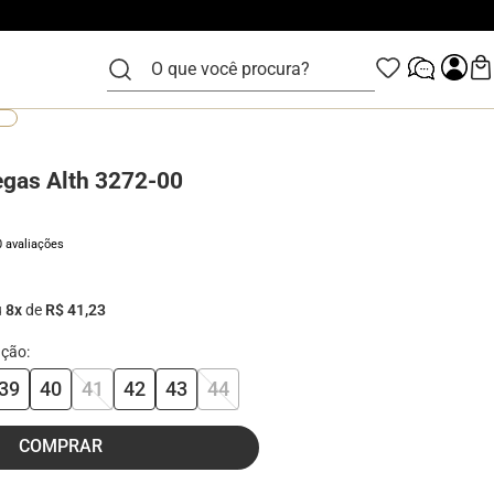
O que você procura?
egas Alth 3272-00
0 avaliações
u
8
x
de
R$ 41,23
39
40
41
42
43
44
COMPRAR