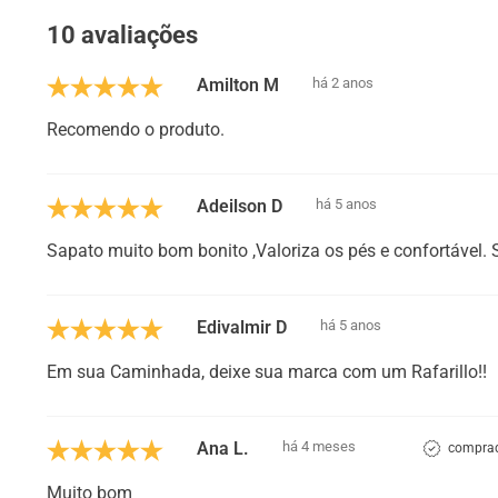
10 avaliações
Amilton M
há 2 anos
Recomendo o produto.
Adeilson D
há 5 anos
Sapato muito bom bonito ,Valoriza os pés e confortável. 
Edivalmir D
há 5 anos
Em sua Caminhada, deixe sua marca com um Rafarillo!!
Ana L.
há 4 meses
comprad
Muito bom