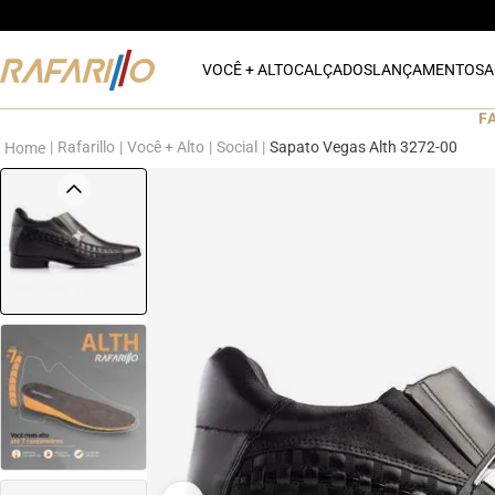
VOCÊ + ALTO
CALÇADOS
LANÇAMENTOS
A
F
Rafarillo
Você + Alto
Social
Sapato Vegas Alth 3272-00