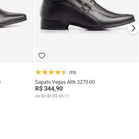
(35)
0
Sapato Vegas Alth 3270-00
R$ 344,90
ou
8
x
de
R$ 43,11