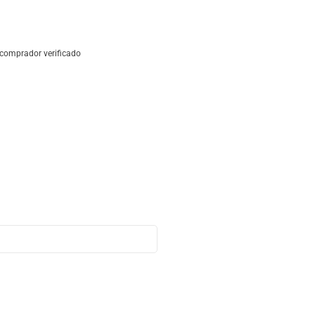
ESPECIFICAÇÕES:
Couro
:
Sapato Masc
comprador verificado
Acabamento
:
Natur
Forro
:
Couro
Solado
:
Borracha
Cadarço
:
Elástico - 