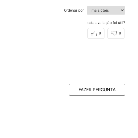
Ordenar por
ulino Rafarillo em Couro Mogno
esta avaliação foi útil?
al
0
0
De Calçar
FAZER PERGUNTA