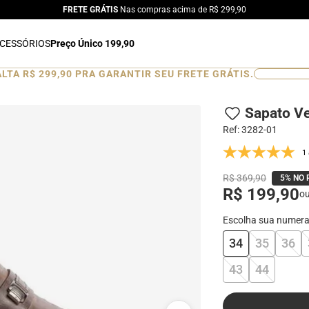
FRETE GRÁTIS
Nas compras acima de R$ 299,90
CESSÓRIOS
Preço Único 199,90
ALTA
R$ 299,90
PRA GARANTIR SEU FRETE GRÁTIS.
0
%
Sapato V
Ref
:
3282-01
1
R$ 369,90
5% NO 
R$ 199,90
o
34
35
36
43
44