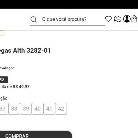
O que você procura?
egas Alth 3282-01
 avaliação
PIX
u
4
x
de
R$ 49,97
37
38
39
40
41
42
COMPRAR