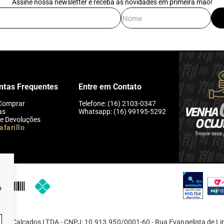
Assine nossa newsletter e receba as novidades em primeira mão!
E-mail
Nome
ntas Frequentes
Entre em Contato
Comprar
Telefone: (16) 2103-0347
as
Whatsapp: (16) 99195-5292
 e Devoluções
afarillo
o
 de Calçados LTDA - CNPJ: 10.913.950/0001-60 - Rua Evangelista de Li