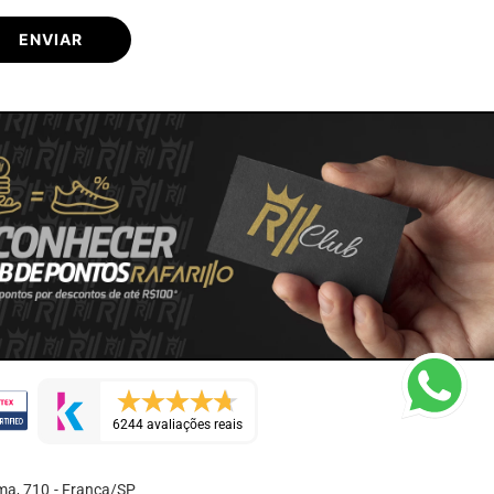
ENVIAR
6244 avaliações reais
ma, 710 - Franca/SP