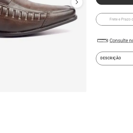
Consulte n
DESCRIÇÃO
A linha Alth da Rafa
salto embutido. Con
material antitranspi
sapato masculino of
caminhar com seu s
de baixa estatura. 
derramado somado ao
7 cm de altura. Est
além de ser totalmen
com elástico, facilit