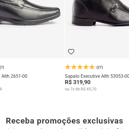
(7)
(27)
 Alth 2651-00
Sapato Executive Alth 53053-0
R$ 319,90
99
ou
7
x
de
R$ 45,70
Receba promoções exclusivas