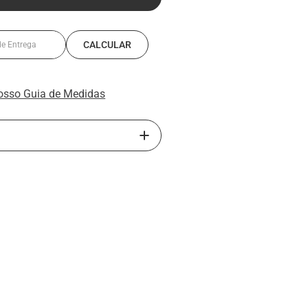
osso Guia de Medidas
rillo traz o sapato masculino com
feccionado com interior em PU,
rante e solado de borracha, este
erece mais conforto e segurança ao
apato de couro. Perfeito para homens
Sua calcanheira elevada em PU
 salto externo do sapato, atinge até
e sapato masculino com salto interno,
te em couro, possui abertura lateral
ando o calce.