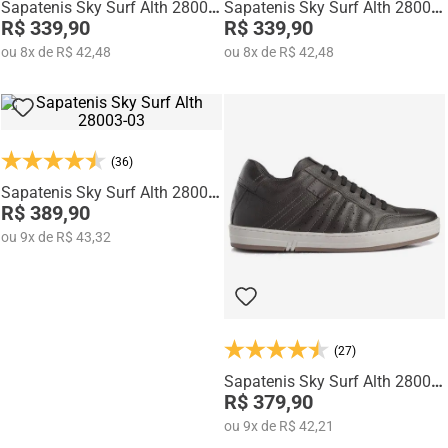
Sapatenis Sky Surf Alth 28004-
Sapatenis Sky Surf Alth 28004-
04
R$ 339,90
02
R$ 339,90
ou
8
x
de
R$ 42,48
ou
8
x
de
R$ 42,48
(36)
Sapatenis Sky Surf Alth 28003-
03
R$ 389,90
ou
9
x
de
R$ 43,32
(27)
Sapatenis Sky Surf Alth 28001-
03
R$ 379,90
ou
9
x
de
R$ 42,21