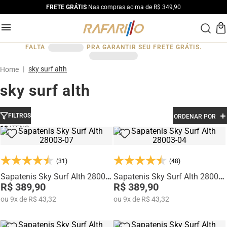
FRETE GRÁTIS
Nas compras acima de R$ 349,90
FALTA
PRA GARANTIR SEU FRETE GRÁTIS.
sky surf alth
sky surf alth
FILTROS
ORDENAR POR
10
(31)
(48)
Sapatenis Sky Surf Alth 28003-
Sapatenis Sky Surf Alth 28003-
07
R$ 389,90
04
R$ 389,90
ou
9
x
de
R$ 43,32
ou
9
x
de
R$ 43,32