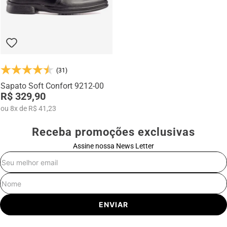
(31)
Sapato Soft Confort 9212-00
R$ 329,90
ou
8
x
de
R$ 41,23
Receba promoções exclusivas
Assine nossa News Letter
E-mail
Nome
ENVIAR