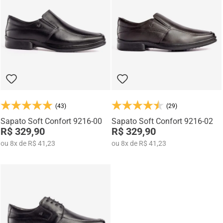
Na categoria Você + Alto, você encontra sapatos sociais, casuais,
mocassins e sapatênis com tecnologia de elevação interna,
desenvolvidos para garantir mais confiança, postura e estilo em
qualquer momento do dia.
(43)
(29)
Sapato Soft Confort 9216-00
Sapato Soft Confort 9216-02
R$ 329,90
R$ 329,90
ou
8
x
de
R$ 41,23
ou
8
x
de
R$ 41,23