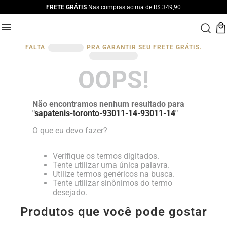
FRETE GRÁTIS
Nas compras acima de R$ 349,90
FALTA
PRA GARANTIR SEU FRETE GRÁTIS.
OOPS!
Não encontramos nenhum resultado para
"
sapatenis-toronto-93011-14-93011-14
"
O que eu devo fazer?
Verifique os termos digitados.
Tente utilizar uma única palavra.
Utilize termos genéricos na busca.
Tente utilizar sinônimos do termo
desejado.
Produtos que você pode gostar